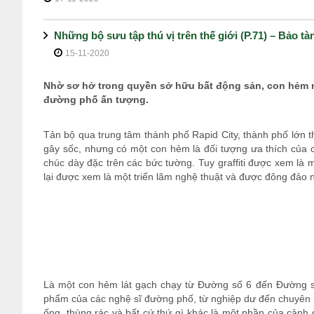
Những bộ sưu tập thú vị trên thế giới (P.71) – Bảo t
15-11-2020
Nhờ sơ hở trong quyền sở hữu bất động sản, con hẻm 
đường phố ấn tượng.
Tản bộ qua trung tâm thành phố Rapid City, thành phố lớn th
gây sốc, nhưng có một con hẻm là đối tượng ưa thích của c
chúc dày đặc trên các bức tường. Tuy graffiti được xem là 
lại được xem là một triển lãm nghệ thuật và được đông đảo 
Là một con hẻm lát gạch chạy từ Đường số 6 đến Đường số 
phẩm của các nghệ sĩ đường phố, từ nghiệp dư đến chuyên n
ống, thùng rác và bất cứ thứ gì khác là một phần của cảnh qu