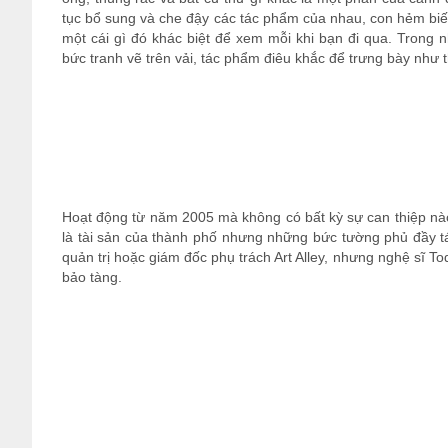
tục bổ sung và che đậy các tác phẩm của nhau, con hẻm biế
một cái gì đó khác biệt để xem mỗi khi bạn đi qua. Tron
bức tranh vẽ trên vải, tác phẩm điêu khắc để trưng bày như t
Hoạt động từ năm 2005 mà không có bất kỳ sự can thiệp nào 
là tài sản của thành phố nhưng những bức tường phủ đầy t
quản trị hoặc giám đốc phụ trách Art Alley, nhưng nghệ sĩ T
bảo tàng.