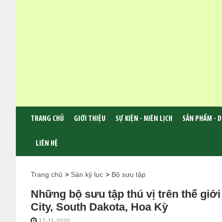
TRANG CHỦ
GIỚI THIỆU
SỰ KIỆN - NIÊN LỊCH
SẢN PHẨM - D
LIÊN HỆ
Trang chủ
>
Sàn kỷ lục
>
Bộ sưu tập
Những bộ sưu tập thú vị trên thế giới
City, South Dakota, Hoa Kỳ
17-11-2020