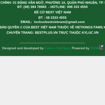
CHÍNH: 01 ĐẶNG VĂN NGỮ, PHƯỜNG 10, QUẬN PHÚ NHUẬN, TP. 
ĐT: (08) 384 78965 - HOTLINE: 098 333 4555
ĐỀ CỬ BEST VIỆT NAM
ĐT : 08 2333 4555
EMAIL:
tochucbestvietnam@gmail.com
BẢN QUYỀN © CỦA BEST VIỆT NAM THUỘC VỀ VIETKINGS FAMIL
CHUYÊN TRANG: BESTPLUS.VN TRỰC THUỘC KYLUC.VN
Designed and developed by
Cateno Viet Nam
. Powered by
CLAW