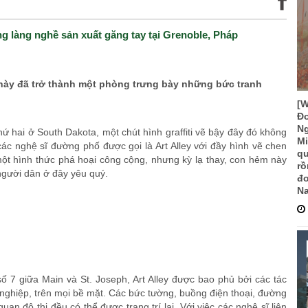
àng làng nghề sản xuất găng tay tại Grenoble, Pháp
này đã trở thành một phòng trưng bày những bức tranh
[
Đo
Ng
ứ hai ở South Dakota, một chút hình graffiti vẽ bậy đây đó không
Mi
ác nghệ sĩ đường phố được gọi là Art Alley với đầy hình vẽ chen
qu
một hình thức phá hoại công cộng, nhưng kỳ lạ thay, con hẻm này
rồ
người dân ở đây yêu quý.
đơ
Na
7 giữa Main và St. Joseph, Art Alley được bao phủ bởi các tác
ghiệp, trên mọi bề mặt. Các bức tường, buồng điện thoại, đường
an đô thị đều có thể được trang trí lại. Với việc các nghệ sĩ liên