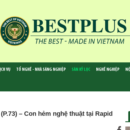
ỊCH VỤ
TỔ NGHỀ - NHÀ SÁNG NGHIỆP
SÀN KỶ LỤC
NGHỀ NGHIỆP
NỘ
 (P.73) – Con hẻm nghệ thuật tại Rapid