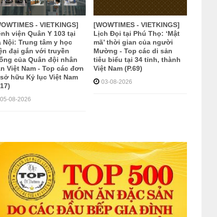
WOWTIMES - VIETKINGS]
[WOWTIMES - VIETKINGS]
nh viện Quân Y 103 tại
Lịch Đọi tại Phú Thọ: ‘Mật
 Nội: Trung tâm y học
mã’ thời gian của người
ện đại gắn với truyền
Mường - Top các di sản
ống của Quân đội nhân
tiêu biểu tại 34 tỉnh, thành
n Việt Nam - Top các đơn
Việt Nam (P.69)
 sở hữu Kỷ lục Việt Nam
03-08-2026
.17)
05-08-2026