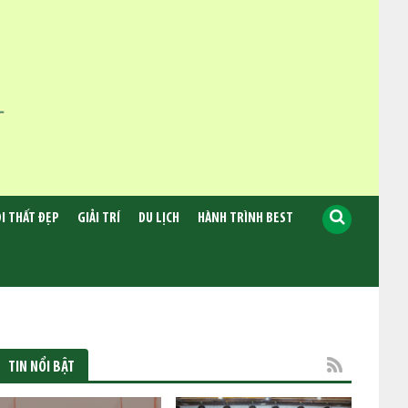
I THẤT ĐẸP
GIẢI TRÍ
DU LỊCH
HÀNH TRÌNH BEST
TIN NỔI BẬT