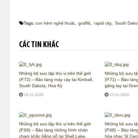
Tags:
con hẻm nghệ thuật
,
graffiti
,
rapid city
,
South Dako
CÁC TIN KHÁC
Những bộ sưu tập thú vị trên thế giới
Những bộ sưu tập 
(P.72) – Bảo tàng máy cày tại Kimball,
(P.71) – Bảo tàn
South Dakota, Hoa Kỳ
găng tay tại Gre
16-11-2020
15-11-2020
Những bộ sưu tập thú vị trên thế giới
Những bộ sưu tập 
(P.69) – Bảo tàng những hình nhân
(P.68) – Bảo tàn
chạm khắc bằng gỗ tại Shell Lake,
hòa nhạc St Cecil