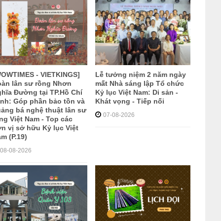
WOWTIMES - VIETKINGS]
Lễ tưởng niệm 2 năm ngày
àn lân sư rồng Nhơn
mất Nhà sáng lập Tổ chức
hĩa Đường tại TP.Hồ Chí
Kỷ lục Việt Nam: Di sản -
nh: Góp phần bảo tồn và
Khát vọng - Tiếp nối
ảng bá nghệ thuật lân sư
07-08-2026
ng Việt Nam - Top các
n vị sở hữu Kỷ lục Việt
m (P.19)
08-08-2026