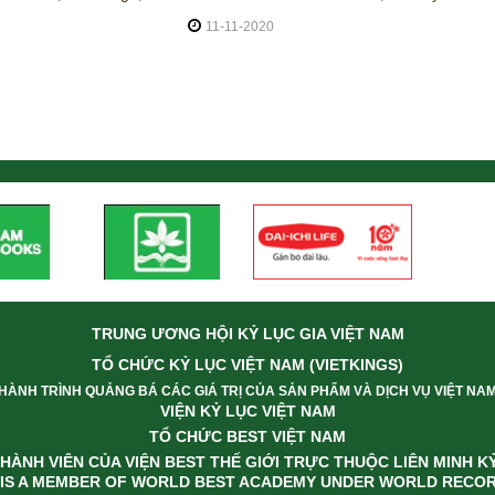
11-11-2020
TRUNG ƯƠNG HỘI KỶ LỤC GIA VIỆT NAM
TỔ CHỨC KỶ LỤC VIỆT NAM (VIETKINGS)
HÀNH TRÌNH QUẢNG BÁ CÁC GIÁ TRỊ CỦA SẢN PHẨM VÀ DỊCH VỤ VIỆT NA
VIỆN KỶ LỤC VIỆT NAM
TỔ CHỨC BEST VIỆT NAM
ÀNH VIÊN CỦA VIỆN BEST THẾ GIỚI TRỰC THUỘC LIÊN MINH KY
 IS A MEMBER OF WORLD BEST ACADEMY UNDER WORLD RECOR