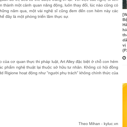
n thành một cảnh quan năng động, luôn thay đổi, lúc nào cũng có
g những năm qua, một vài nghệ sĩ cũng đem đến con hẻm này các
[
hể đây là một phòng triển lãm thực sự.
Bệ
Hà
hi
th
dâ
vị
(P
của cơ quan thực thi pháp luật, Art Alley đặc biệt ở chỗ con hẻm
ác phẩm nghệ thuật lại thuộc sở hữu tư nhân. Không có hội đồng
odd Rigione hoạt động như "người phụ trách" không chính thức của
Theo
Mihan - kyluc.vn