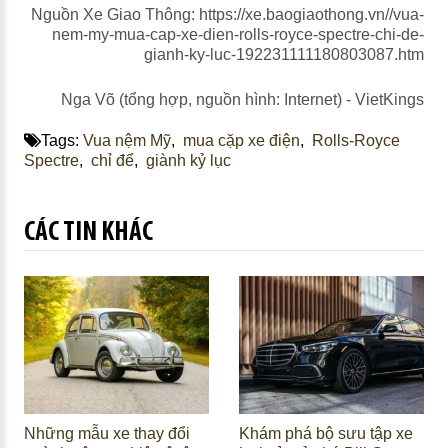
Nguồn Xe Giao Thông:
https://xe.baogiaothong.vn//vua-
nem-my-mua-cap-xe-dien-rolls-royce-spectre-chi-de-
gianh-ky-luc-192231111180803087.htm
Nga Võ (tổng hợp, nguồn hình: Internet) - VietKings
Tags:
Vua nệm Mỹ
,
mua cặp xe điện
,
Rolls-Royce
Spectre
,
chỉ để
,
giành kỷ lục
CÁC TIN KHÁC
Những mẫu xe thay đổi
Khám phá bộ sưu tập xe