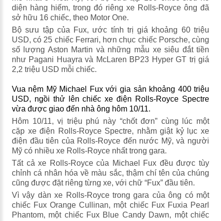
diện hàng hiếm, trong đó riêng xe Rolls-Royce ông đã
sở hữu 16 chiếc, theo Motor One.
Bộ sưu tập của Fux, ước tính trị giá khoảng 60 triệu
USD, có 25 chiếc Ferrari, hơn chục chiếc Porsche, cùng
số lượng Aston Martin và những mẫu xe siêu đắt tiền
như Pagani Huayra và McLaren BP23 Hyper GT trị giá
2,2 triệu USD mỗi chiếc.
Vua nệm Mỹ Michael Fux với gia sản khoảng 400 triệu
USD, ngồi thử lên chiếc xe điện Rolls-Royce Spectre
vừa được giao đến nhà ông hôm 10/11.
Hôm 10/11, vị triệu phú này “chốt đơn” cùng lúc một
cặp xe điện Rolls-Royce Spectre, nhằm giật kỷ lục xe
điện đầu tiên của Rolls-Royce đến nước Mỹ, và người
Mỹ có nhiều xe Rolls-Royce nhất trong gara.
Tất cả xe Rolls-Royce của Michael Fux đều được tùy
chỉnh cá nhân hóa về màu sắc, thậm chí tên của chúng
cũng được đặt riêng từng xe, với chữ “Fux” đầu tiên.
Vì vậy dàn xe Rolls-Royce trong gara của ông có một
chiếc Fux Orange Cullinan, một chiếc Fux Fuxia Pearl
Phantom, một chiếc Fux Blue Candy Dawn, một chiếc