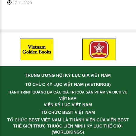
17-11-2020
TRUNG ƯƠNG HỘI KỶ LỤC GIA VIỆT NAM
TỔ CHỨC KỶ LỤC VIỆT NAM (VIETKINGS)
HÀNH TRÌNH QUẢNG BÁ CÁC GIÁ TRỊ CỦA SẢN PHẨM VÀ DỊCH VỤ
VIỆT NAM
VIỆN KỶ LỤC VIỆT NAM
TỔ CHỨC BEST VIỆT NAM
TỔ CHỨC BEST VIỆT NAM LÀ THÀNH VIÊN CỦA VIỆN BEST
THẾ GIỚI TRỰC THUỘC LIÊN MINH KỶ LỤC THẾ GIỚI
(WORLDKINGS)