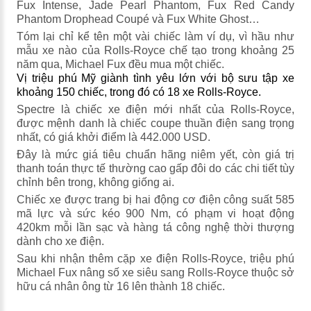
Fux Intense, Jade Pearl Phantom, Fux Red Candy
Phantom Drophead Coupé và Fux White Ghost…
Tóm lại chỉ kể tên một vài chiếc làm ví dụ, vì hầu như
mẫu xe nào của Rolls-Royce chế tạo trong khoảng 25
năm qua, Michael Fux đều mua một chiếc.
Vị triệu phú Mỹ giành tình yêu lớn với bộ sưu tập xe
khoảng 150 chiếc, trong đó có 18 xe Rolls-Royce.
Spectre là chiếc xe điện mới nhất của Rolls-Royce,
được mệnh danh là chiếc coupe thuần điện sang trọng
nhất, có giá khởi điểm là 442.000 USD.
Đây là mức giá tiêu chuẩn hãng niêm yết, còn giá trị
thanh toán thực tế thường cao gấp đôi do các chi tiết tùy
chỉnh bên trong, không giống ai.
Chiếc xe được trang bị hai động cơ điện công suất 585
mã lực và sức kéo 900 Nm, có phạm vi hoạt động
420km mỗi lần sạc và hàng tá công nghệ thời thượng
dành cho xe điện.
Sau khi nhận thêm cặp xe điện Rolls-Royce, triệu phú
Michael Fux nâng số xe siêu sang Rolls-Royce thuộc sở
hữu cá nhân ông từ 16 lên thành 18 chiếc.