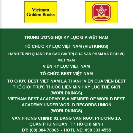
TRUNG ƯƠNG HỘI KỶ LỤC GIA VIỆT NAM
TỔ CHỨC KỶ LỤC VIỆT NAM (VIETKINGS)
HÀNH TRÌNH QUẢNG BÁ CÁC GIÁ TRỊ CỦA SẢN PHẨM VÀ DỊCH VỤ
VIỆT NAM
VIỆN KỶ LỤC VIỆT NAM
TỔ CHỨC BEST VIỆT NAM
TỔ CHỨC BEST VIỆT NAM LÀ THÀNH VIÊN CỦA VIỆN BEST
THẾ GIỚI TRỰC THUỘC LIÊN MINH KỶ LỤC THẾ GIỚI
(WORLDKINGS)
VIETNAM BEST ACADEMY IS A MEMBER OF WORLD BEST
ACADEMY UNDER WORLD RECORDS UNION
(WORLDKINGS)
VĂN PHÒNG CHÍNH: 01 ĐẶNG VĂN NGỮ, PHƯỜNG 10,
QUẬN PHÚ NHUẬN, TP. HỒ CHÍ MINH
ĐT: (08) 384 78965 - HOTLINE: 098 333 4555