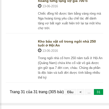
hoàng từng tặng vợ giá 700 tỉ
13-06-2016
Chiếc đồng hồ được làm bằng vàng ròng mà
Nga hoàng từng yêu cầu chế tác để dành
tặng vợ bất ngờ xuất hiện trở lại tại một khu
chợ trời.
Kho báu vật cổ trong ngôi nhà 250
tuổi ở Hội An
13-06-2016
Trong ngôi nhà cổ hơn 250 năm tuổi ở Hội An
(Quảng Nam) chứa kho cổ vật vô giá được
gìn giữ qua 7 đời con, cháu. Chúng đa phần
là độc bản và tuổi đời được tính bằng nhiều
thế kỷ
Trang 31 của 31 trang (305 bài)
Đầu
<
...
31