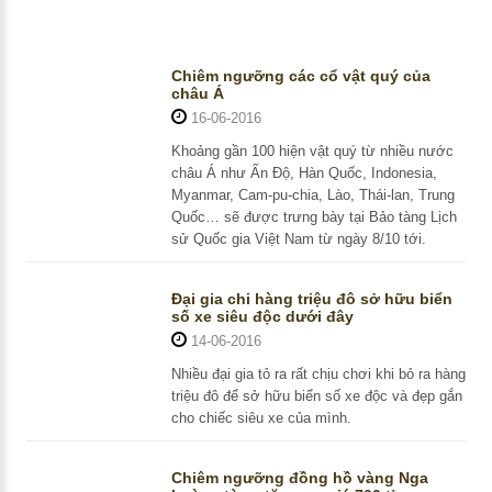
Chiêm ngưỡng các cổ vật quý của
châu Á
16-06-2016
Khoảng gần 100 hiện vật quý từ nhiều nước
châu Á như Ấn Độ, Hàn Quốc, Indonesia,
Myanmar, Cam-pu-chia, Lào, Thái-lan, Trung
Quốc… sẽ được trưng bày tại Bảo tàng Lịch
sử Quốc gia Việt Nam từ ngày 8/10 tới.
Đại gia chi hàng triệu đô sở hữu biển
số xe siêu độc dưới đây
14-06-2016
Nhiều đại gia tỏ ra rất chịu chơi khi bỏ ra hàng
triệu đô để sở hữu biển số xe độc và đẹp gắn
cho chiếc siêu xe của mình.
Chiêm ngưỡng đồng hồ vàng Nga