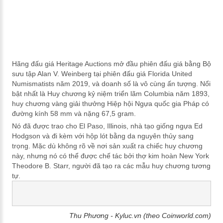
Hãng đấu giá Heritage Auctions mở đầu phiên đấu giá bằng Bộ
sưu tập Alan V. Weinberg tại phiên đấu giá Florida United
Numismatists năm 2019, và doanh số là vô cùng ấn tượng. Nổi
bật nhất là Huy chương kỷ niệm triển lãm Columbia năm 1893,
huy chương vàng giải thưởng Hiệp hội Ngựa quốc gia Pháp có
đường kính 58 mm và nặng 67,5 gram.
Nó đã được trao cho El Paso, Illinois, nhà tạo giống ngựa Ed
Hodgson và đi kèm với hộp lót bằng da nguyên thủy sang
trọng.
Mặc dù không rõ về nơi sản xuất ra chiếc huy chương
này, nhưng nó có thể được chế tác bởi thợ kim hoàn New York
Theodore B. Starr, người đã tạo ra các mẫu huy chương tương
tự.
Thu Phương - Kyluc.vn (theo Coinworld.com)