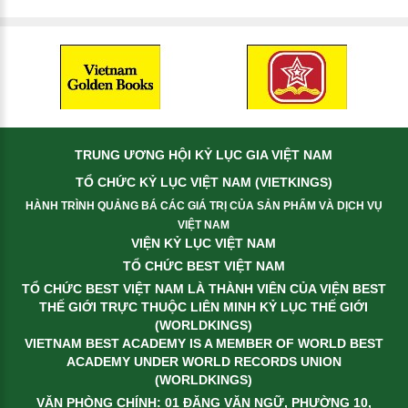
TRUNG ƯƠNG HỘI KỶ LỤC GIA VIỆT NAM
TỔ CHỨC KỶ LỤC VIỆT NAM (VIETKINGS)
HÀNH TRÌNH QUẢNG BÁ CÁC GIÁ TRỊ CỦA SẢN PHẨM VÀ DỊCH VỤ
VIỆT NAM
VIỆN KỶ LỤC VIỆT NAM
TỔ CHỨC BEST VIỆT NAM
TỔ CHỨC BEST VIỆT NAM LÀ THÀNH VIÊN CỦA VIỆN BEST
THẾ GIỚI TRỰC THUỘC LIÊN MINH KỶ LỤC THẾ GIỚI
(WORLDKINGS)
VIETNAM BEST ACADEMY IS A MEMBER OF WORLD BEST
ACADEMY UNDER WORLD RECORDS UNION
(WORLDKINGS)
VĂN PHÒNG CHÍNH: 01 ĐẶNG VĂN NGỮ, PHƯỜNG 10,