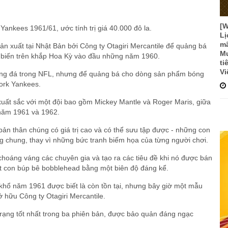
[
 Yankees 1961/61, ước tính trị giá 40.000 đô la.
Lị
mã
n xuất tại Nhật Bản bởi Công ty Otagiri Mercantile để quảng bá
Mư
ổ biến trên khắp Hoa Kỳ vào đầu những năm 1960.
ti
Vi
bóng đá trong NFL, nhưng để quảng bá cho dòng sản phẩm bóng
ork Yankees.
 xuất sắc với một đội bao gồm Mickey Mantle và Roger Maris, giữa
 năm 1961 và 1962.
ản thân chúng có giá trị cao và có thể sưu tập được - những con
g chung, thay vì những bức tranh biếm họa của từng người chơi.
hoáng váng các chuyên gia và tạo ra các tiêu đề khi nó được bán
một con búp bê bobblehead bằng một biên độ đáng kể.
 khổ năm 1961 được biết là còn tồn tại, nhưng bây giờ một mẫu
ở hữu Công ty Otagiri Mercantile.
trạng tốt nhất trong ba phiên bản, được bảo quản đáng ngạc