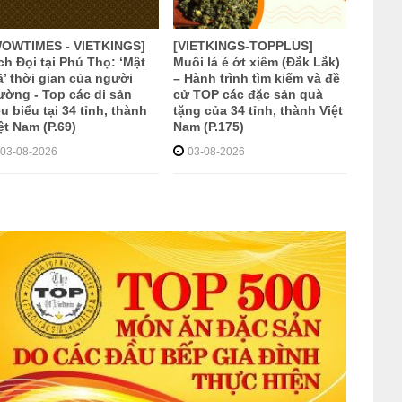
WOWTIMES - VIETKINGS]
[VIETKINGS-TOPPLUS]
ch Đọi tại Phú Thọ: ‘Mật
Muối lá é ớt xiêm (Đắk Lắk)
’ thời gian của người
– Hành trình tìm kiếm và đề
ờng - Top các di sản
cử TOP các đặc sản quà
êu biểu tại 34 tỉnh, thành
tặng của 34 tỉnh, thành Việt
ệt Nam (P.69)
Nam (P.175)
03-08-2026
03-08-2026