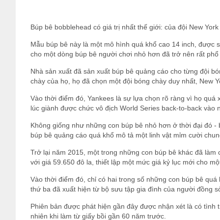
Búp bê bobblehead có giá trị nhất thế giới: của đội New York
Mẫu búp bê này là một mô hình quá khổ cao 14 inch, được sả
cho một dòng búp bê người chơi nhỏ hơn đã trở nên rất ph
Nhà sản xuất đã sản xuất búp bê quảng cáo cho từng đội 
chày của họ, họ đã chọn một đội bóng chày duy nhất, New Y
Vào thời điểm đó, Yankees là sự lựa chọn rõ ràng vì họ quá
lúc giành được chức vô địch World Series back-to-back vào
Không giống như những con búp bê nhỏ hơn ở thời đại đó - b
búp bê quảng cáo quá khổ mô tả một linh vật mỉm cười chun
Trở lại năm 2015, một trong những con búp bê khác đã làm c
với giá 59.650 đô la, thiết lập một mức giá kỷ lục mới cho 
Vào thời điểm đó, chỉ có hai trong số những con búp bê quá
thứ ba đã xuất hiện từ bộ sưu tập gia đình của người đồng s
Phiên bản được phát hiện gần đây được nhận xét là có tình 
nhiên khi làm từ giấy bồi gần 60 năm trước.