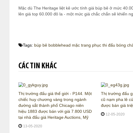
Mặc dù The Heritage liệt kê ước tính giá búp bê ở mức 40.0
lên giá top 60.000 đô la - một mức giá chắc chắn sẽ khiến 
Tags:
búp bê bobblehead mặc trang phục thi đấu bóng c
CÁC TIN KHÁC
Thị trường đấu giá thế giới - P144. Một
Thị trường đấu gi
chiếc huy chương vàng trong ngành
cũ nạm pha lê c
đường sắt thành phố Chicago niên
được bán giá tr
hiệu 1883 được bán với giá 7.800 USD
12-05-2020
tại nhà đấu giá Heritage Auctions, Mỹ
13-05-2020