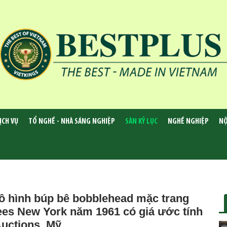
ỊCH VỤ
TỔ NGHỀ - NHÀ SÁNG NGHIỆP
SÀN KỶ LỤC
NGHỀ NGHIỆP
NỘ
Mô hình búp bê bobblehead mặc trang
ees New York năm 1961 có giá ước tính
Auctions, Mỹ