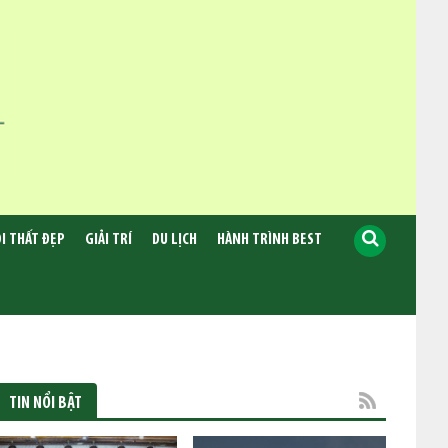
I THẤT ĐẸP
GIẢI TRÍ
DU LỊCH
HÀNH TRÌNH BEST
TIN NỔI BẬT