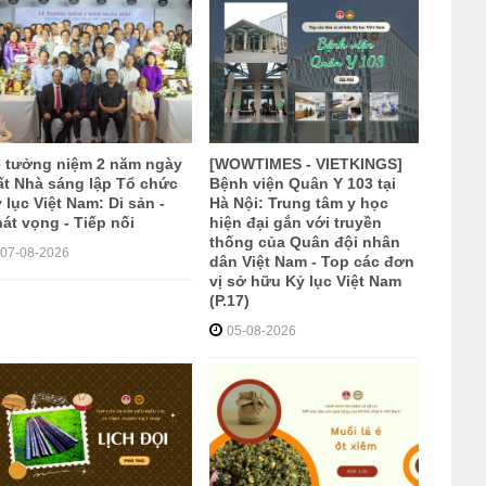
 tưởng niệm 2 năm ngày
[WOWTIMES - VIETKINGS]
t Nhà sáng lập Tổ chức
Bệnh viện Quân Y 103 tại
 lục Việt Nam: Di sản -
Hà Nội: Trung tâm y học
át vọng - Tiếp nối
hiện đại gắn với truyền
thống của Quân đội nhân
07-08-2026
dân Việt Nam - Top các đơn
vị sở hữu Kỷ lục Việt Nam
(P.17)
05-08-2026