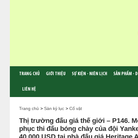
TRANG CHỦ
GIỚI THIỆU
SỰ KIỆN - NIÊN LỊCH
SẢN PHẨM - D
LIÊN HỆ
Trang chủ
>
Sàn kỷ lục
>
Cổ vật
Thị trường đấu giá thế giới – P146. 
phục thi đấu bóng chày của đội Yank
40.000 USD tại nhà đấu giá Heritage 