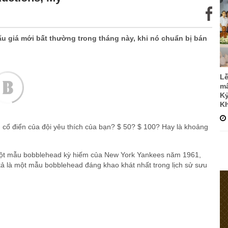
ấu giá mới bất thường trong tháng này, khi nó chuẩn bị bán
Lễ
mấ
Kỷ
Kh
cổ điển của đội yêu thích của bạn? $ 50? $ 100? Hay là khoảng
 một mẫu bobblehead kỳ hiếm của New York Yankees năm 1961,
ả là một mẫu bobblehead đáng khao khát nhất trong lịch sử sưu