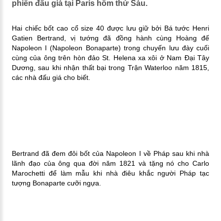
phiên đấu giá tại Paris hôm thứ Sáu.
Hai chiếc bốt cao cổ size 40 được lưu giữ bởi Bá tước Henri
Gatien Bertrand, vị tướng đã đồng hành cùng Hoàng đế
Napoleon I (Napoleon Bonaparte) trong chuyến lưu đày cuối
cùng của ông trên hòn đảo St. Helena xa xôi ở Nam Đại Tây
Dương, sau khi nhận thất bại trong Trận Waterloo năm 1815,
các nhà đấu giá cho biết.
Bertrand đã đem đôi bốt của Napoleon I về Pháp sau khi nhà
lãnh đạo của ông qua đời năm 1821 và tặng nó cho Carlo
Marochetti để làm mẫu khi nhà điêu khắc người Pháp tạc
tượng Bonaparte cưỡi ngựa.