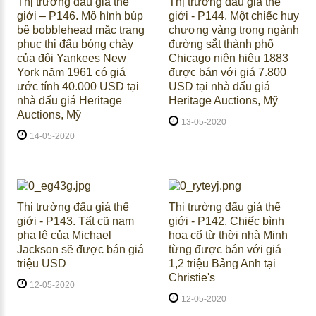
Thị trường đấu giá thế
Thị trường đấu giá thế
giới – P146. Mô hình búp
giới - P144. Một chiếc huy
bê bobblehead mặc trang
chương vàng trong ngành
phục thi đấu bóng chày
đường sắt thành phố
của đội Yankees New
Chicago niên hiệu 1883
York năm 1961 có giá
được bán với giá 7.800
ước tính 40.000 USD tại
USD tại nhà đấu giá
nhà đấu giá Heritage
Heritage Auctions, Mỹ
Auctions, Mỹ
13-05-2020
14-05-2020
Thị trường đấu giá thế
Thị trường đấu giá thế
giới - P143. Tất cũ nạm
giới - P142. Chiếc bình
pha lê của Michael
hoa cổ từ thời nhà Minh
Jackson sẽ được bán giá
từng được bán với giá
triệu USD
1,2 triệu Bảng Anh tại
Christie's
12-05-2020
12-05-2020