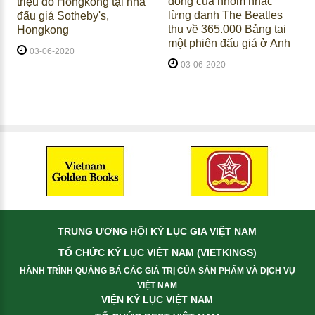
đồng của nhóm nhạc
triệu đô Hongkong tại nhà
lừng danh The Beatles
đấu giá Sotheby's,
thu về 365.000 Bảng tại
Hongkong
một phiên đấu giá ở Anh
03-06-2020
03-06-2020
TRUNG ƯƠNG HỘI KỶ LỤC GIA VIỆT NAM
TỔ CHỨC KỶ LỤC VIỆT NAM (VIETKINGS)
HÀNH TRÌNH QUẢNG BÁ CÁC GIÁ TRỊ CỦA SẢN PHẨM VÀ DỊCH VỤ
VIỆT NAM
VIỆN KỶ LỤC VIỆT NAM