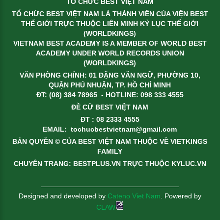
TỔ CHỨC BEST VIỆT NAM
TỔ CHỨC BEST VIỆT NAM LÀ THÀNH VIÊN CỦA VIỆN BEST
THẾ GIỚI TRỰC THUỘC LIÊN MINH KỶ LỤC THẾ GIỚI
(WORLDKINGS)
VIETNAM BEST ACADEMY IS A MEMBER OF WORLD BEST
ACADEMY UNDER WORLD RECORDS UNION
(WORLDKINGS)
VĂN PHÒNG CHÍNH: 01 ĐẶNG VĂN NGỮ, PHƯỜNG 10,
QUẬN PHÚ NHUẬN, TP. HỒ CHÍ MINH
ĐT: (08) 384 78965 - HOTLINE: 098 333 4555
ĐỀ CỬ BEST VIỆT NAM
ĐT : 08 2333 4555
EMAIL:
tochucbestvietnam@gmail.com
BẢN QUYỀN © CỦA BEST VIỆT NAM THUỘC VỀ VIETKINGS
FAMILY
CHUYÊN TRANG: BESTPLUS.VN TRỰC THUỘC KYLUC.VN
Designed and developed by
Cateno Viet Nam
. Powered by
CLAW