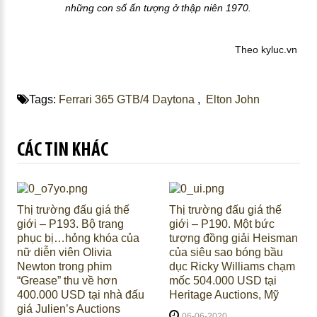
những con số ấn tượng ở thập niên 1970.
Theo kyluc.vn
Tags:
Ferrari 365 GTB/4 Daytona
,
Elton John
CÁC TIN KHÁC
Thị trường đấu giá thế
Thị trường đấu giá thế
giới – P193. Bộ trang
giới – P190. Một bức
phục bị…hỏng khóa của
tượng đồng giải Heisman
nữ diễn viên Olivia
của siêu sao bóng bầu
Newton trong phim
dục Ricky Williams chạm
“Grease” thu về hơn
mốc 504.000 USD tại
400.000 USD tại nhà đấu
Heritage Auctions, Mỹ
giá Julien’s Auctions
06-06-2020