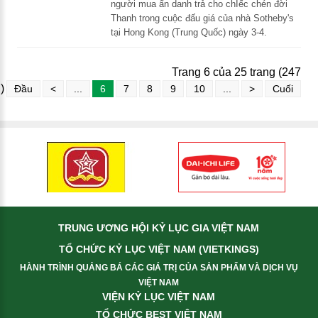
người mua ẩn danh trả cho chIếc chén đời
Thanh trong cuộc đấu giá của nhà Sotheby's
tại Hong Kong (Trung Quốc) ngày 3-4.
Trang 6 của 25 trang (247
)
Đầu
<
...
6
7
8
9
10
...
>
Cuối
TRUNG ƯƠNG HỘI KỶ LỤC GIA VIỆT NAM
TỔ CHỨC KỶ LỤC VIỆT NAM (VIETKINGS)
HÀNH TRÌNH QUẢNG BÁ CÁC GIÁ TRỊ CỦA SẢN PHẨM VÀ DỊCH VỤ
VIỆT NAM
VIỆN KỶ LỤC VIỆT NAM
TỔ CHỨC BEST VIỆT NAM