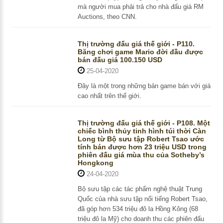
mà người mua phải trả cho nhà đấu giá RM
Auctions, theo CNN.
Thị trường đấu giá thế giới - P110.
Băng chơi game Mario đời đầu được
bán đấu giá 100.150 USD
25-04-2020
Đây là một trong những bản game bán với giá
cao nhất trên thế giới.
Thị trường đấu giá thế giới - P108. Một
chiếc bình thủy tinh hình túi thời Càn
Long từ Bộ sưu tập Robert Tsao ước
tính bán được hơn 23 triệu USD trong
phiên đấu giá mùa thu của Sotheby’s
Hongkong
24-04-2020
Bộ sưu tập các tác phẩm nghệ thuật Trung
Quốc của nhà sưu tập nổi tiếng Robert Tsao,
đã góp hơn 534 triệu đô la Hồng Kông (68
triệu đô la Mỹ) cho doanh thu các phiên đấu