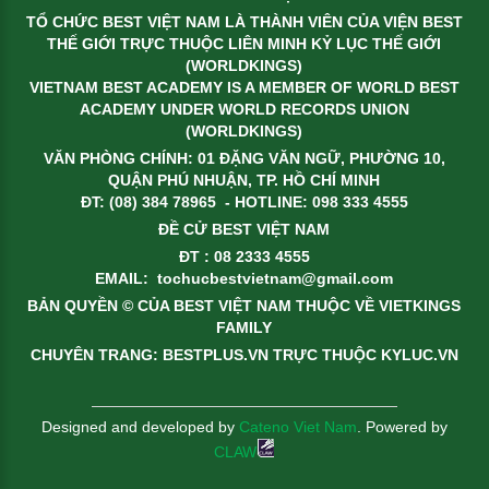
TỔ CHỨC BEST VIỆT NAM LÀ THÀNH VIÊN CỦA VIỆN BEST
THẾ GIỚI TRỰC THUỘC LIÊN MINH KỶ LỤC THẾ GIỚI
(WORLDKINGS)
VIETNAM BEST ACADEMY IS A MEMBER OF WORLD BEST
ACADEMY UNDER WORLD RECORDS UNION
(WORLDKINGS)
VĂN PHÒNG CHÍNH: 01 ĐẶNG VĂN NGỮ, PHƯỜNG 10,
QUẬN PHÚ NHUẬN, TP. HỒ CHÍ MINH
ĐT: (08) 384 78965 - HOTLINE: 098 333 4555
ĐỀ CỬ BEST VIỆT NAM
ĐT : 08 2333 4555
EMAIL:
tochucbestvietnam@gmail.com
BẢN QUYỀN © CỦA BEST VIỆT NAM THUỘC VỀ VIETKINGS
FAMILY
CHUYÊN TRANG: BESTPLUS.VN TRỰC THUỘC KYLUC.VN
Designed and developed by
Cateno Viet Nam
. Powered by
CLAW