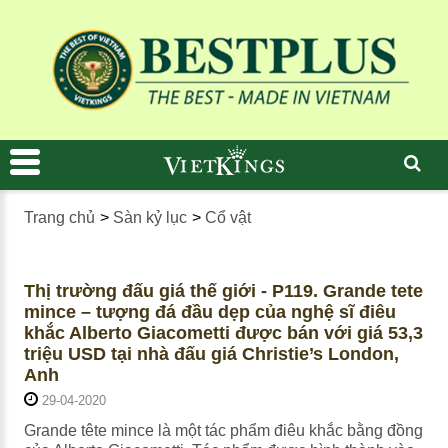
Trang chủ
>
Sàn kỷ lục
>
Cổ vật
Thị trường đấu giá thế giới - P119. Grande tete
mince – tượng đá đầu dẹp của nghệ sĩ điêu
khắc Alberto Giacometti được bán với giá 53,3
triệu USD tại nhà đấu giá Christie’s London,
Anh
29-04-2020
Grande tête mince là một tác phẩm điêu khắc bằng đồng