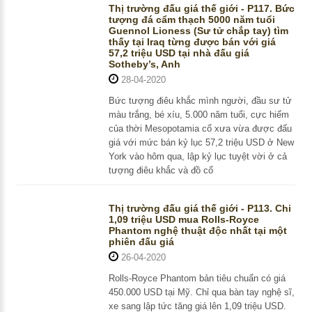
Thị trường đấu giá thế giới - P117. Bức
tượng đá cẩm thạch 5000 năm tuổi
Guennol Lioness (Sư tử chắp tay) tìm
thấy tại Iraq từng được bán với giá
57,2 triệu USD tại nhà đấu giá
Sotheby’s, Anh
28-04-2020
Bức tượng điêu khắc mình người, đầu sư tử
màu trắng, bé xíu, 5.000 năm tuổi, cực hiếm
của thời Mesopotamia cổ xưa vừa được đấu
giá với mức bán kỷ lục 57,2 triệu USD ở New
York vào hôm qua, lập kỷ lục tuyệt vời ở cả
tượng điêu khắc và đồ cổ
Thị trường đấu giá thế giới - P113. Chi
1,09 triệu USD mua Rolls-Royce
Phantom nghệ thuật độc nhất tại một
phiên đấu giá
26-04-2020
Rolls-Royce Phantom bản tiêu chuẩn có giá
450.000 USD tại Mỹ. Chỉ qua bàn tay nghệ sĩ,
xe sang lập tức tăng giá lên 1,09 triệu USD.