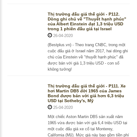
Thị trường đấu giá thế giới - P112.
Dòng ghi chú về "Thuyết hạnh phúc"
của Albert Einstein đạt 1,3 triệu USD
trong 1 phiên đấu giá tại Israel
26-04-2020
(Bestplus.vn) - Theo trang CNBC, trong một
cuộc đấu giá ở Israel năm 2017, hai dòng ghi
chú của Einstein về "thuyết hạnh phúc" đã
được bán với giá 1,3 triệu USD - con số
không tưởng!
Thị trường đấu giá thế giới - P111. Xe
hơi Martin DB5 đời 1965 của James
Bond được bán với giá hơn 6,3 triệu
USD tại Sotheby's, Mỹ
25-04-2020
Một chiếc Aston Martin DB5 sản xuất năm
1965 vừa được bán với giá 6,4 triệu USD tại
một cuộc đấu giá xe cổ tại Monterey,
California (Mỹ). Mức giá này bao gồm tiền phí