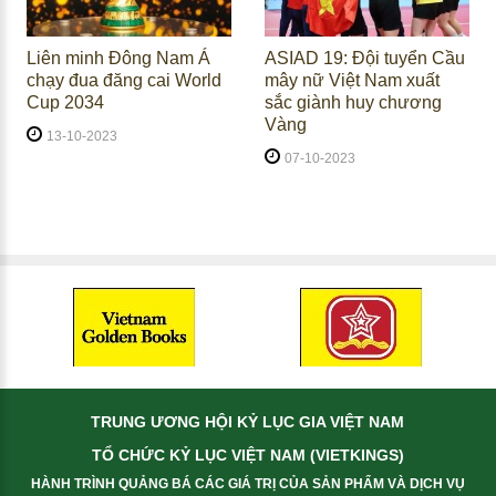
Liên minh Đông Nam Á
ASIAD 19: Đội tuyển Cầu
chạy đua đăng cai World
mây nữ Việt Nam xuất
Cup 2034
sắc giành huy chương
Vàng
13-10-2023
07-10-2023
TRUNG ƯƠNG HỘI KỶ LỤC GIA VIỆT NAM
TỔ CHỨC KỶ LỤC VIỆT NAM (VIETKINGS)
HÀNH TRÌNH QUẢNG BÁ CÁC GIÁ TRỊ CỦA SẢN PHẨM VÀ DỊCH VỤ