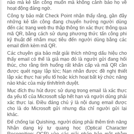
nào mà kẻ tấn công muốn mà không cảnh báo họ về
hoạt động đáng ngờ.
Công ty bảo mật Check Point nhận thấy rằng, gần đây
những kẻ tấn công đang chuyển hướng người dùng
đến các trang web thu thập thông tin xác thực thông qua
mã QR, bằng cách sử dụng phương thức tấn công phi
kỹ thuật để nhắm mục tiêu đến người dùng bằng các
email đính kèm mã QR.
Các chuyên gia bảo mật giải thích những dấu hiệu cho
thấy email có thể là giả mạo đó là người gửi đang hối
thúc, cho rằng tình huống rất khẩn cấp và mã QR cần
được quét ngay lập tức; Nạn nhân được đề nghị thiết
lập xác thực hai yếu tố hoặc kích hoạt bất kỳ chức năng
nào khác của máy tính/trình duyệt.
Mục đích thu hút được sử dụng trong email là xác thực
đa yếu tố của Microsoft sắp hết hạn và người dùng phải
xác thực lại. Điều đáng chú ý là nội dung email được
cho là do Microsoft gửi nhưng địa chỉ người gửi lại
khác.
Để chống lại Quishing, người dùng phải thêm tính năng
Nhận dạng ký tự quang học (Optical Character
Recognition: OCR) vào các giải pháp bảo mật nhằm