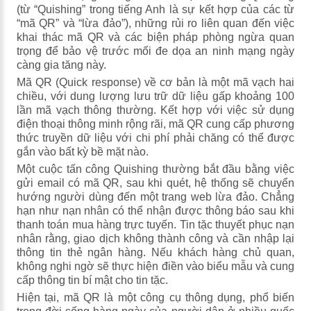
(từ “Quishing” trong tiếng Anh là sự kết hợp của các từ
“mã QR” và “lừa đảo”), những rủi ro liên quan đến việc
khai thác mã QR và các biện pháp phòng ngừa quan
trọng để bảo vệ trước mối đe dọa an ninh mạng ngày
càng gia tăng này.
Mã QR (Quick response) về cơ bản là một mã vạch hai
chiều, với dung lượng lưu trữ dữ liệu gấp khoảng 100
lần mã vạch thông thường. Kết hợp với việc sử dụng
điện thoại thông minh rộng rãi, mã QR cung cấp phương
thức truyền dữ liệu với chi phí phải chăng có thể được
gắn vào bất kỳ bề mặt nào.
Một cuộc tấn công Quishing thường bắt đầu bằng việc
gửi email có mã QR, sau khi quét, hệ thống sẽ chuyển
hướng người dùng đến một trang web lừa đảo. Chẳng
hạn như nạn nhân có thể nhận được thông báo sau khi
thanh toán mua hàng trực tuyến. Tin tặc thuyết phục nạn
nhân rằng, giao dịch không thành công và cần nhập lại
thông tin thẻ ngân hàng. Nếu khách hàng chủ quan,
không nghi ngờ sẽ thực hiện điền vào biểu mẫu và cung
cấp thông tin bí mật cho tin tặc.
Hiện tại, mã QR là một công cụ thông dụng, phổ biến