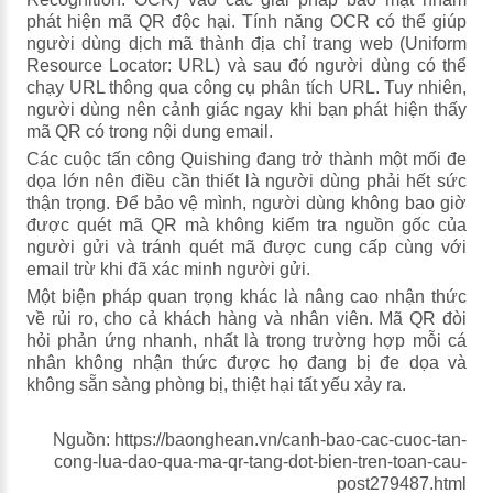
phát hiện mã QR độc hại. Tính năng OCR có thể giúp
người dùng dịch mã thành địa chỉ trang web (Uniform
Resource Locator: URL) và sau đó người dùng có thể
chạy URL thông qua công cụ phân tích URL. Tuy nhiên,
người dùng nên cảnh giác ngay khi bạn phát hiện thấy
mã QR có trong nội dung email.
Các cuộc tấn công Quishing đang trở thành một mối đe
dọa lớn nên điều cần thiết là người dùng phải hết sức
thận trọng. Để bảo vệ mình, người dùng không bao giờ
được quét mã QR mà không kiểm tra nguồn gốc của
người gửi và tránh quét mã được cung cấp cùng với
email trừ khi đã xác minh người gửi.
Một biện pháp quan trọng khác là nâng cao nhận thức
về rủi ro, cho cả khách hàng và nhân viên. Mã QR đòi
hỏi phản ứng nhanh, nhất là trong trường hợp mỗi cá
nhân không nhận thức được họ đang bị đe dọa và
không sẵn sàng phòng bị, thiệt hại tất yếu xảy ra.
Nguồn: https://baonghean.vn/canh-bao-cac-cuoc-tan-
cong-lua-dao-qua-ma-qr-tang-dot-bien-tren-toan-cau-
post279487.html