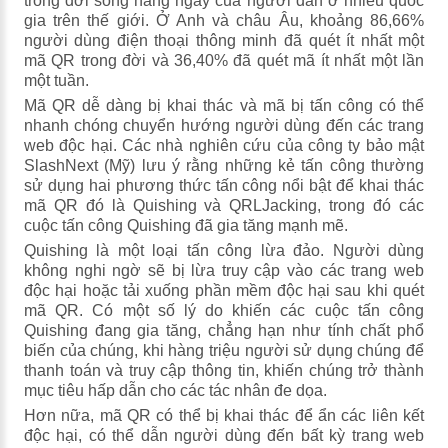
trong đời sống hàng ngày của người dân ở nhiều quốc
gia trên thế giới. Ở Anh và châu Âu, khoảng 86,66%
người dùng điện thoại thông minh đã quét ít nhất một
mã QR trong đời và 36,40% đã quét mã ít nhất một lần
một tuần.
Mã QR dễ dàng bị khai thác và mã bị tấn công có thể
nhanh chóng chuyển hướng người dùng đến các trang
web độc hại. Các nhà nghiên cứu của công ty bảo mật
SlashNext (Mỹ) lưu ý rằng những kẻ tấn công thường
sử dụng hai phương thức tấn công nổi bật để khai thác
mã QR đó là Quishing và QRLJacking, trong đó các
cuộc tấn công Quishing đã gia tăng mạnh mẽ.
Quishing là một loại tấn công lừa đảo. Người dùng
không nghi ngờ sẽ bị lừa truy cập vào các trang web
độc hại hoặc tải xuống phần mềm độc hại sau khi quét
mã QR. Có một số lý do khiến các cuộc tấn công
Quishing đang gia tăng, chẳng hạn như tính chất phổ
biến của chúng, khi hàng triệu người sử dụng chúng để
thanh toán và truy cập thông tin, khiến chúng trở thành
mục tiêu hấp dẫn cho các tác nhân đe dọa.
Hơn nữa, mã QR có thể bị khai thác để ẩn các liên kết
độc hại, có thể dẫn người dùng đến bất kỳ trang web