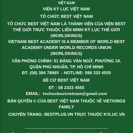
VIỆT NAM
VIỆN KỶ LỤC VIỆT NAM
TỔ CHỨC BEST VIỆT NAM
TỔ CHỨC BEST VIỆT NAM LÀ THÀNH VIÊN CỦA VIỆN BEST
THẾ GIỚI TRỰC THUỘC LIÊN MINH KỶ LỤC THẾ GIỚI
(WORLDKINGS)
VIETNAM BEST ACADEMY IS A MEMBER OF WORLD BEST
ACADEMY UNDER WORLD RECORDS UNION
(WORLDKINGS)
VĂN PHÒNG CHÍNH: 01 ĐẶNG VĂN NGỮ, PHƯỜNG 10,
QUẬN PHÚ NHUẬN, TP. HỒ CHÍ MINH
ĐT: (08) 384 78965 - HOTLINE: 098 333 4555
ĐỀ CỬ BEST VIỆT NAM
ĐT : 08 2333 4555
EMAIL:
tochucbestvietnam@gmail.com
BẢN QUYỀN © CỦA BEST VIỆT NAM THUỘC VỀ VIETKINGS
FAMILY
CHUYÊN TRANG: BESTPLUS.VN TRỰC THUỘC KYLUC.VN