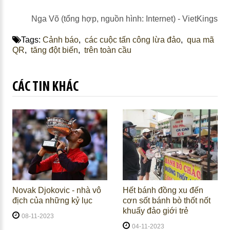
Nga Võ (tổng hợp, nguồn hình: Internet) - VietKings
Tags:
Cảnh báo
,
các cuộc tấn công lừa đảo
,
qua mã
QR
,
tăng đột biến
,
trên toàn cầu
CÁC TIN KHÁC
Novak Djokovic - nhà vô
Hết bánh đồng xu đến
địch của những kỷ lục
cơn sốt bánh bò thốt nốt
khuấy đảo giới trẻ
08-11-2023
04-11-2023