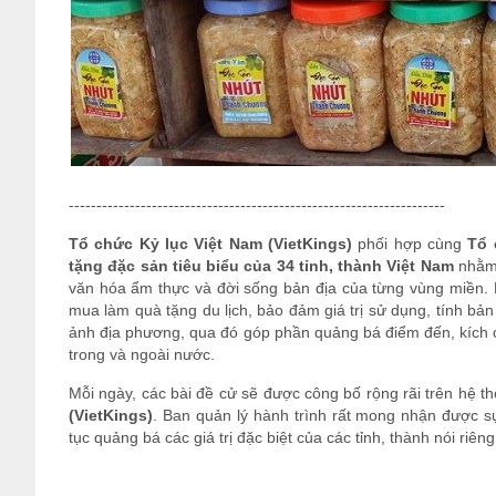
--------------------------------------------------------------------
Tổ chức Kỷ lục Việt Nam (VietKings)
phối hợp cùng
Tổ 
tặng đặc sản tiêu biểu của 34 tỉnh, thành Việt Nam
nhằm 
văn hóa ẩm thực và đời sống bản địa của từng vùng miền. H
mua làm quà tặng du lịch, bảo đảm giá trị sử dụng, tính bả
ảnh địa phương, qua đó góp phần quảng bá điểm đến, kích cầ
trong và ngoài nước.
Mỗi ngày, các bài đề cử sẽ được công bố rộng rãi trên hệ t
(VietKings)
. Ban quản lý hành trình rất mong nhận được s
tục quảng bá các giá trị đặc biệt của các tỉnh, thành nói riê