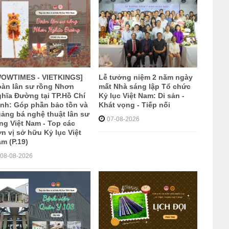
WOWTIMES - VIETKINGS]
Lễ tưởng niệm 2 năm ngày
àn lân sư rồng Nhơn
mất Nhà sáng lập Tổ chức
hĩa Đường tại TP.Hồ Chí
Kỷ lục Việt Nam: Di sản -
nh: Góp phần bảo tồn và
Khát vọng - Tiếp nối
ảng bá nghệ thuật lân sư
07-08-2026
ng Việt Nam - Top các
n vị sở hữu Kỷ lục Việt
m (P.19)
08-08-2026