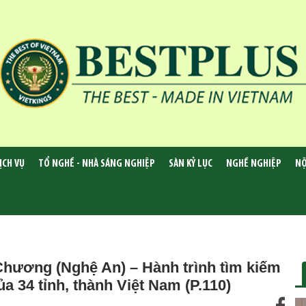
ỊCH VỤ
TỔ NGHỀ - NHÀ SÁNG NGHIỆP
SÀN KỶ LỤC
NGHỀ NGHIỆP
NỘ
ương (Nghệ An) – Hành trình tìm kiếm
a 34 tỉnh, thành Việt Nam (P.110)