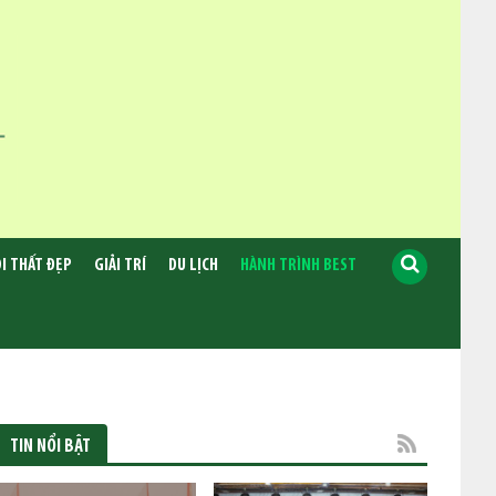
I THẤT ĐẸP
GIẢI TRÍ
DU LỊCH
HÀNH TRÌNH BEST
TIN NỔI BẬT