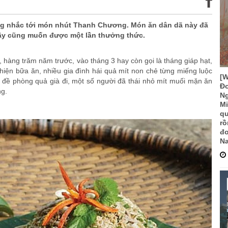
ng nhắc tới món nhút Thanh Chương. Món ăn dân dã này đã
đây cũng muốn được một lần thưởng thức.
ử, hàng trăm năm trước, vào tháng 3 hay còn gọi là tháng giáp hạt,
thiện bữa ăn, nhiều gia đình hái quả mít non chẻ từng miếng luộc
[
 đề phòng quả già đi, một số người đã thái nhỏ mít muối mặn ăn
Đo
ng.
Ng
Mi
qu
rồ
đơ
Na