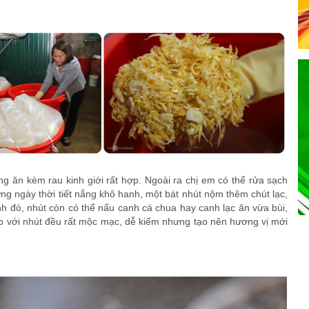
g ăn kèm rau kinh giới rất hợp. Ngoài ra chị em có thể rửa sạch
g ngày thời tiết nắng khô hanh, một bát nhút nộm thêm chút lạc,
nh đó, nhút còn có thể nấu canh cá chua hay canh lạc ăn vừa bùi,
ợp với nhút đều rất mộc mạc, dễ kiếm nhưng tạo nên hương vị mới