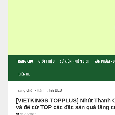
TRANG CHỦ
GIỚI THIỆU
SỰ KIỆN - NIÊN LỊCH
SẢN PHẨM - D
LIÊN HỆ
Trang chủ
>
Hành trình BEST
[VIETKINGS-TOPPLUS] Nhút Thanh Ch
và đề cử TOP các đặc sản quà tặng củ
31-05-2026