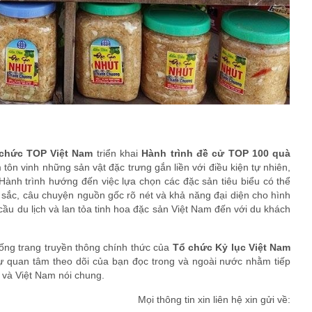
chức TOP Việt Nam
triển khai
Hành trình đề cử TOP 100 quà
tôn vinh những sản vật đặc trưng gắn liền với điều kiện tự nhiên,
ành trình hướng đến việc lựa chọn các đặc sản tiêu biểu có thể
n sắc, câu chuyện nguồn gốc rõ nét và khả năng đại diện cho hình
u du lịch và lan tỏa tinh hoa đặc sản Việt Nam đến với du khách
hống trang truyền thông chính thức của
Tổ chức Kỷ lục Việt Nam
ự quan tâm theo dõi của bạn đọc trong và ngoài nước nhằm tiếp
ng và Việt Nam nói chung.
Mọi thông tin xin liên hệ xin gửi về: