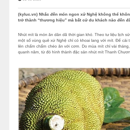
(kyluc.vn) Nhắc đến món ngon xứ Nghệ không thể khô
trở thành “thương hiệu” mà bất cứ du khách nào đến 
Nhút mít là món ăn dân dã thời gian khó. Theo tư liệu lịch s
một số vùng quê xứ Nghệ chỉ có khoai lang với mít. Để cải 
lên chấm chẩm chéo ăn với cơm. Do mùa mít chỉ vài tháng,
quanh năm, từ đó hình thành đặc sản nhút mít Thanh Chươ