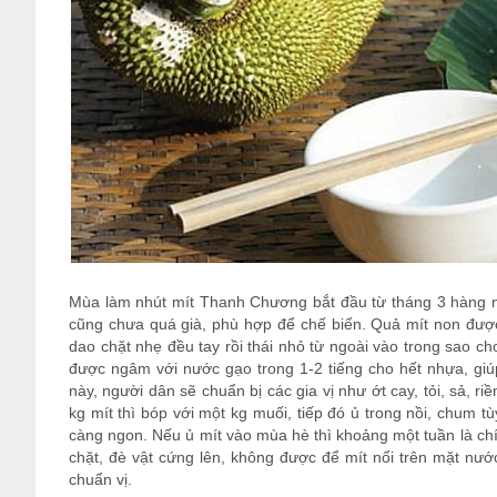
Mùa làm nhút mít Thanh Chương bắt đầu từ tháng 3 hàng n
cũng chưa quá già, phù hợp để chế biến. Quả mít non đượ
dao chặt nhẹ đều tay rồi thái nhỏ từ ngoài vào trong sao ch
được ngâm với nước gạo trong 1-2 tiếng cho hết nhựa, giúp
này, người dân sẽ chuẩn bị các gia vị như ớt cay, tỏi, sả, ri
kg mít thì bóp với một kg muối, tiếp đó ủ trong nồi, chum t
càng ngon. Nếu ủ mít vào mùa hè thì khoảng một tuần là ch
chặt, đè vật cứng lên, không được để mít nổi trên mặt nướ
chuẩn vị.