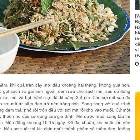
[
Bệ
Hà
hi
th
dâ
vị
(P
ăm, khi quả trên cây mới đậu khoảng hai tháng, không quá non,
c gọt sạch vỏ gai bên ngoài, đem rửa cho sạch mủ, sau đó dùng
o xơ, múi và hạt thành sợi dài khoảng 3-4 cm. Các sợi mít sau đó
 sợi mít từ bầm đen trở nên trắng tinh. Song song với quá trình
ềng đem thái nhỏ rồi trộn đều với sợi mít rồi cho vào muối. Cứ một
ùy theo nhu cầu sử dụng của gia đình. Mít được muối càng lâu thì
ín. Mùa đông khoảng 10-15 ngày. Để đạt chuẩn, khi muối cần nén
c. Nếu sơ suất thì lúc chín nhút thành phẩm sẽ thâm đen, không