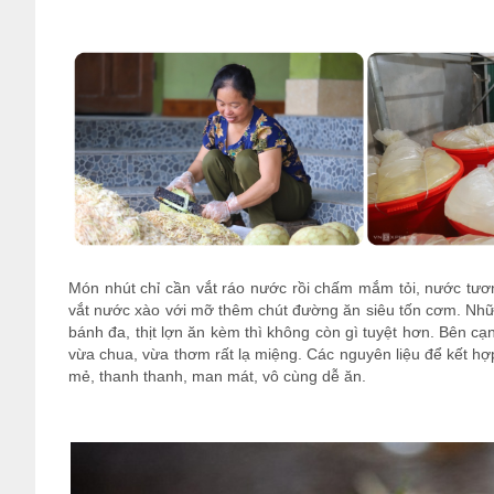
Món nhút chỉ cần vắt ráo nước rồi chấm mắm tỏi, nước tươn
vắt nước xào với mỡ thêm chút đường ăn siêu tốn cơm. Nhữn
bánh đa, thịt lợn ăn kèm thì không còn gì tuyệt hơn. Bên cạ
vừa chua, vừa thơm rất lạ miệng. Các nguyên liệu để kết h
mẻ, thanh thanh, man mát, vô cùng dễ ăn.