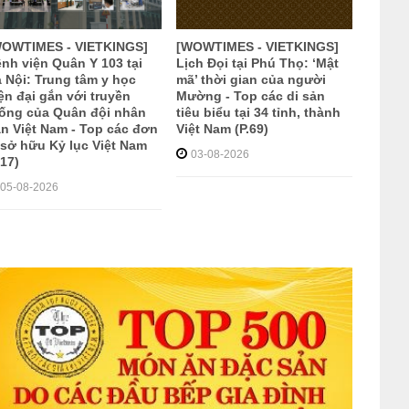
WOWTIMES - VIETKINGS]
[WOWTIMES - VIETKINGS]
nh viện Quân Y 103 tại
Lịch Đọi tại Phú Thọ: ‘Mật
 Nội: Trung tâm y học
mã’ thời gian của người
ện đại gắn với truyền
Mường - Top các di sản
ống của Quân đội nhân
tiêu biểu tại 34 tỉnh, thành
n Việt Nam - Top các đơn
Việt Nam (P.69)
 sở hữu Kỷ lục Việt Nam
03-08-2026
.17)
05-08-2026