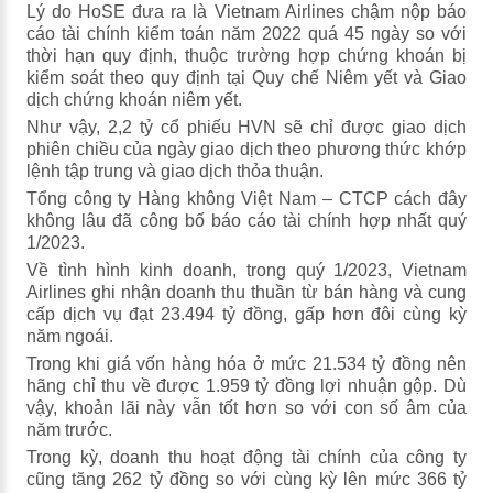
Lý do HoSE đưa ra là Vietnam Airlines chậm nộp báo
cáo tài chính kiểm toán năm 2022 quá 45 ngày so với
thời hạn quy định, thuộc trường hợp chứng khoán bị
kiểm soát theo quy định tại Quy chế Niêm yết và Giao
dịch chứng khoán niêm yết.
Như vậy, 2,2 tỷ cổ phiếu HVN sẽ chỉ được giao dịch
phiên chiều của ngày giao dịch theo phương thức khớp
lệnh tập trung và giao dịch thỏa thuận.
Tổng công ty Hàng không Việt Nam – CTCP cách đây
không lâu đã công bố báo cáo tài chính hợp nhất quý
1/2023.
Về tình hình kinh doanh, trong quý 1/2023, Vietnam
Airlines ghi nhận doanh thu thuần từ bán hàng và cung
cấp dịch vụ đạt 23.494 tỷ đồng, gấp hơn đôi cùng kỳ
năm ngoái.
Trong khi giá vốn hàng hóa ở mức 21.534 tỷ đồng nên
hãng chỉ thu về được 1.959 tỷ đồng lợi nhuận gộp. Dù
vậy, khoản lãi này vẫn tốt hơn so với con số âm của
năm trước.
Trong kỳ, doanh thu hoạt động tài chính của công ty
cũng tăng 262 tỷ đồng so với cùng kỳ lên mức 366 tỷ