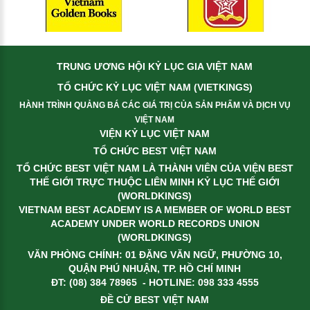
TRUNG ƯƠNG HỘI KỶ LỤC GIA VIỆT NAM
TỔ CHỨC KỶ LỤC VIỆT NAM (VIETKINGS)
HÀNH TRÌNH QUẢNG BÁ CÁC GIÁ TRỊ CỦA SẢN PHẨM VÀ DỊCH VỤ
VIỆT NAM
VIỆN KỶ LỤC VIỆT NAM
TỔ CHỨC BEST VIỆT NAM
TỔ CHỨC BEST VIỆT NAM LÀ THÀNH VIÊN CỦA VIỆN BEST
THẾ GIỚI TRỰC THUỘC LIÊN MINH KỶ LỤC THẾ GIỚI
(WORLDKINGS)
VIETNAM BEST ACADEMY IS A MEMBER OF WORLD BEST
ACADEMY UNDER WORLD RECORDS UNION
(WORLDKINGS)
VĂN PHÒNG CHÍNH: 01 ĐẶNG VĂN NGỮ, PHƯỜNG 10,
QUẬN PHÚ NHUẬN, TP. HỒ CHÍ MINH
ĐT: (08) 384 78965 - HOTLINE: 098 333 4555
ĐỀ CỬ BEST VIỆT NAM