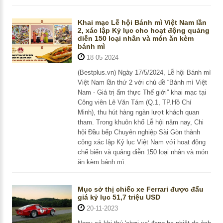
Khai mạc Lễ hội Bánh mì Việt Nam lần
2, xác lập Kỷ lục cho hoạt động quảng
diễn 150 loại nhân và món ăn kèm
bánh mì
18-05-2024
(Bestplus.vn) Ngày 17/5/2024, Lễ hội Bánh mì
Việt Nam lần thứ 2 với chủ đề “Bánh mì Việt
Nam - Giá trị ẩm thực Thế giới” khai mạc tại
Công viên Lê Văn Tám (Q.1, TP.Hồ Chí
Minh), thu hút hàng ngàn lượt khách quan
tham. Trong khuôn khổ Lễ hội năm nay, Chi
hội Đầu bếp Chuyên nghiệp Sài Gòn thành
công xác lập Kỷ lục Việt Nam với hoạt động
chế biến và quảng diễn 150 loại nhân và món
ăn kèm bánh mì.
Mục sở thị chiếc xe Ferrari được đấu
giá kỷ lục 51,7 triệu USD
20-11-2023