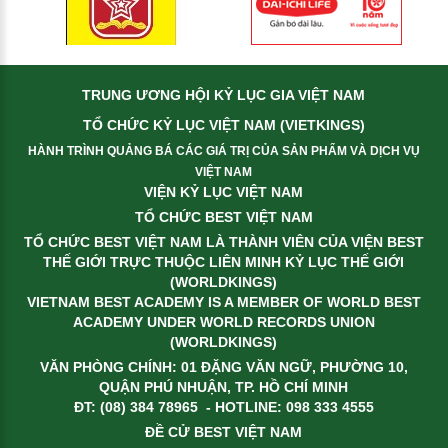
TRUNG ƯƠNG HỘI KỶ LỤC GIA VIỆT NAM
TỔ CHỨC KỶ LỤC VIỆT NAM (VIETKINGS)
HÀNH TRÌNH QUẢNG BÁ CÁC GIÁ TRỊ CỦA SẢN PHẨM VÀ DỊCH VỤ
VIỆT NAM
VIỆN KỶ LỤC VIỆT NAM
TỔ CHỨC BEST VIỆT NAM
TỔ CHỨC BEST VIỆT NAM LÀ THÀNH VIÊN CỦA VIỆN BEST
THẾ GIỚI TRỰC THUỘC LIÊN MINH KỶ LỤC THẾ GIỚI
(WORLDKINGS)
VIETNAM BEST ACADEMY IS A MEMBER OF WORLD BEST
ACADEMY UNDER WORLD RECORDS UNION
(WORLDKINGS)
VĂN PHÒNG CHÍNH: 01 ĐẶNG VĂN NGỮ, PHƯỜNG 10,
QUẬN PHÚ NHUẬN, TP. HỒ CHÍ MINH
ĐT: (08) 384 78965 - HOTLINE: 098 333 4555
ĐỀ CỬ BEST VIỆT NAM