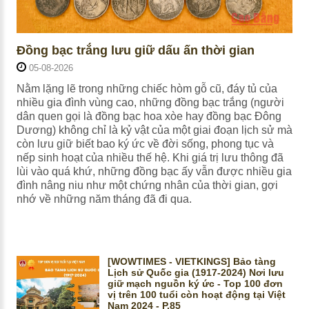
Đồng bạc trắng lưu giữ dấu ấn thời gian
05-08-2026
Nằm lặng lẽ trong những chiếc hòm gỗ cũ, đáy tủ của
nhiều gia đình vùng cao, những đồng bạc trắng (người
dân quen gọi là đồng bạc hoa xòe hay đồng bạc Đông
Dương) không chỉ là kỷ vật của một giai đoạn lịch sử mà
còn lưu giữ biết bao ký ức về đời sống, phong tục và
nếp sinh hoạt của nhiều thế hệ. Khi giá trị lưu thông đã
lùi vào quá khứ, những đồng bạc ấy vẫn được nhiều gia
đình nâng niu như một chứng nhân của thời gian, gợi
nhớ về những năm tháng đã đi qua.
[WOWTIMES - VIETKINGS] Bảo tàng
Lịch sử Quốc gia (1917-2024) Nơi lưu
giữ mạch nguồn ký ức - Top 100 đơn
vị trên 100 tuổi còn hoạt động tại Việt
Nam 2024 - P.85