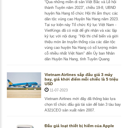
“Qua những miền di sản Việt Bắc và Lễ hội
thành Tuyên năm 2023”, chiều 19-8, UBND
huyện Na Hang tổ chức Hội thi ẩm thực các
dân tộc vùng cao Huyện Na Hang năm 2023.
Tại sự kiện này Tổ chức Kỷ lục Việt Nam -
VietKings đã có mặt để ghi nhận và xác lập
kỷ lục với nội dung: "Hội thi chế biến và giới
thiệu món ăn truyền thống của các dân tộc
vùng cao huyện Na Hang có số lượng mâm
cỗ nhiều nhất Việt Nam" đến Ủy ban Nhân
dân Huyện Na Hang, tỉnh Tuyên Quang
Vietnam Airlines sắp đấu giá 3 máy
bay, giá khởi điểm mỗi chiếc là 5 triệu
USD
11-07-2023
Vietnam Airlines mới đây đã thông báo lựa
chọn tổ chức đấu giá tài sản để bán 3 tàu bay
A321CEO sản xuất năm 2007.
Đấu giá loạt thiết bị hiếm của Apple