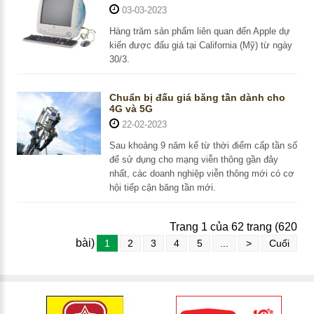
03-03-2023
Hàng trăm sản phẩm liên quan đến Apple dự
kiến được đấu giá tại California (Mỹ) từ ngày
30/3.
Chuẩn bị đấu giá băng tần dành cho
4G và 5G
22-02-2023
Sau khoảng 9 năm kể từ thời điểm cấp tần số
để sử dụng cho mạng viễn thông gần đây
nhất, các doanh nghiệp viễn thông mới có cơ
hội tiếp cận băng tần mới.
Trang 1 của 62 trang (620
bài)
1
2
3
4
5
...
>
Cuối