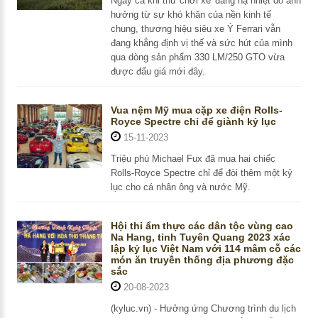
Ngay cả khi thú 'chơi xe' đang hạ nhiệt do ảnh
hưởng từ sự khó khăn của nền kinh tế
chung, thương hiệu siêu xe Ý Ferrari vẫn
đang khẳng định vị thế và sức hút của mình
qua dòng sản phẩm 330 LM/250 GTO vừa
được đấu giá mới đây.
Vua nệm Mỹ mua cặp xe điện Rolls-
Royce Spectre chỉ để giành kỷ lục
15-11-2023
Triệu phú Michael Fux đã mua hai chiếc
Rolls-Royce Spectre chỉ để đòi thêm một kỷ
lục cho cá nhân ông và nước Mỹ.
Hội thi ẩm thực các dân tộc vùng cao
Na Hang, tỉnh Tuyên Quang 2023 xác
lập kỷ lục Việt Nam với 114 mâm cỗ các
món ăn truyền thống địa phương đặc
sắc
20-08-2023
(kyluc.vn) - Hưởng ứng Chương trình du lịch