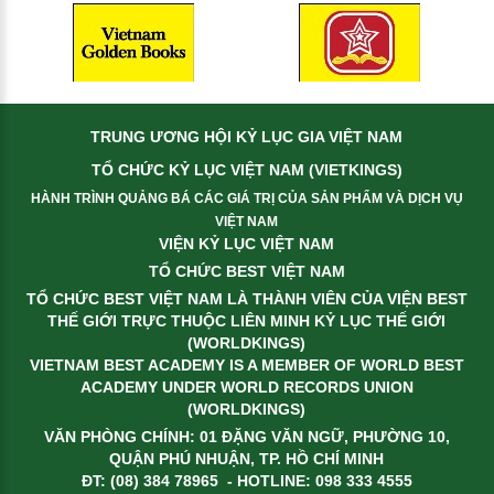
TRUNG ƯƠNG HỘI KỶ LỤC GIA VIỆT NAM
TỔ CHỨC KỶ LỤC VIỆT NAM (VIETKINGS)
HÀNH TRÌNH QUẢNG BÁ CÁC GIÁ TRỊ CỦA SẢN PHẨM VÀ DỊCH VỤ
VIỆT NAM
VIỆN KỶ LỤC VIỆT NAM
TỔ CHỨC BEST VIỆT NAM
TỔ CHỨC BEST VIỆT NAM LÀ THÀNH VIÊN CỦA VIỆN BEST
THẾ GIỚI TRỰC THUỘC LIÊN MINH KỶ LỤC THẾ GIỚI
(WORLDKINGS)
VIETNAM BEST ACADEMY IS A MEMBER OF WORLD BEST
ACADEMY UNDER WORLD RECORDS UNION
(WORLDKINGS)
VĂN PHÒNG CHÍNH: 01 ĐẶNG VĂN NGỮ, PHƯỜNG 10,
QUẬN PHÚ NHUẬN, TP. HỒ CHÍ MINH
ĐT: (08) 384 78965 - HOTLINE: 098 333 4555