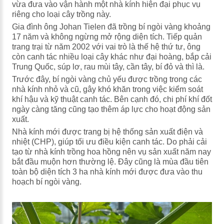
vừa đưa vào vận hành một nhà kính hiện đại phục vụ
riêng cho loại cây trồng này.
Gia đình ông Johan Tielen đã trồng bí ngòi vàng khoảng
17 năm và không ngừng mở rộng diện tích. Tiếp quản
trang trại từ năm 2002 với vai trò là thế hệ thứ tư, ông
còn canh tác nhiều loại cây khác như đại hoàng, bắp cải
Trung Quốc, súp lơ, rau mùi tây, cần tây, bí đỏ và thì là.
Trước đây, bí ngòi vàng chủ yếu được trồng trong các
nhà kính nhỏ và cũ, gây khó khăn trong việc kiểm soát
khí hậu và kỹ thuật canh tác. Bên cạnh đó, chi phí khí đốt
ngày càng tăng cũng tạo thêm áp lực cho hoạt động sản
xuất.
Nhà kính mới được trang bị hệ thống sản xuất điện và
nhiệt (CHP), giúp tối ưu điều kiện canh tác. Do phải cải
tạo từ nhà kính trồng hoa hồng nên vụ sản xuất năm nay
bắt đầu muộn hơn thường lệ. Đây cũng là mùa đầu tiên
toàn bộ diện tích 3 ha nhà kính mới được đưa vào thu
hoạch bí ngòi vàng.