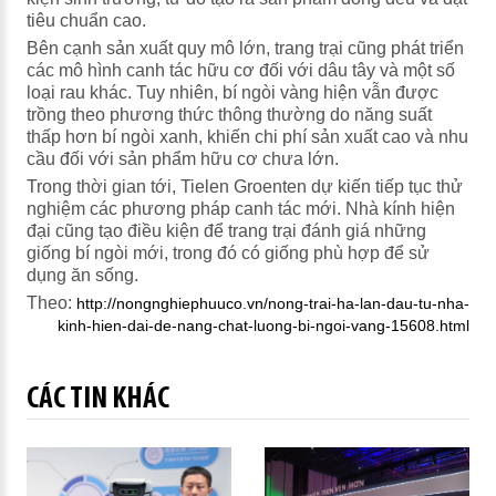
tiêu chuẩn cao.
Bên cạnh sản xuất quy mô lớn, trang trại cũng phát triển
các mô hình canh tác hữu cơ đối với dâu tây và một số
loại rau khác. Tuy nhiên, bí ngòi vàng hiện vẫn được
trồng theo phương thức thông thường do năng suất
thấp hơn bí ngòi xanh, khiến chi phí sản xuất cao và nhu
cầu đối với sản phẩm hữu cơ chưa lớn.
Trong thời gian tới, Tielen Groenten dự kiến tiếp tục thử
nghiệm các phương pháp canh tác mới. Nhà kính hiện
đại cũng tạo điều kiện để trang trại đánh giá những
giống bí ngòi mới, trong đó có giống phù hợp để sử
dụng ăn sống.
Theo:
http://nongnghiephuuco.vn/nong-trai-ha-lan-dau-tu-nha-
kinh-hien-dai-de-nang-chat-luong-bi-ngoi-vang-15608.html
CÁC TIN KHÁC