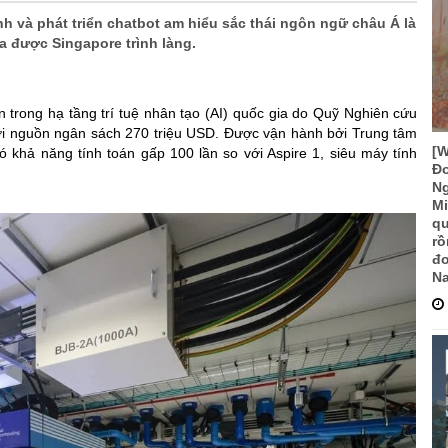
h và phát triển chatbot am hiểu sắc thái ngôn ngữ châu Á là
a được Singapore trình làng.
n trong hạ tầng trí tuệ nhân tạo (AI) quốc gia do Quỹ Nghiên cứu
ới nguồn ngân sách 270 triệu USD.
Được vận hành bởi Trung tâm
[
 khả năng tính toán gấp 100 lần so với Aspire 1, siêu máy tính
Đo
Ng
Mi
qu
rồ
đơ
Na