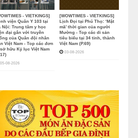
WOWTIMES - VIETKINGS]
[WOWTIMES - VIETKINGS]
nh viện Quân Y 103 tại
Lịch Đọi tại Phú Thọ: ‘Mật
 Nội: Trung tâm y học
mã’ thời gian của người
ện đại gắn với truyền
Mường - Top các di sản
ống của Quân đội nhân
tiêu biểu tại 34 tỉnh, thành
n Việt Nam - Top các đơn
Việt Nam (P.69)
 sở hữu Kỷ lục Việt Nam
03-08-2026
.17)
05-08-2026