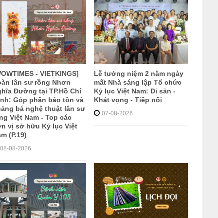
WOWTIMES - VIETKINGS]
Lễ tưởng niệm 2 năm ngày
àn lân sư rồng Nhơn
mất Nhà sáng lập Tổ chức
hĩa Đường tại TP.Hồ Chí
Kỷ lục Việt Nam: Di sản -
nh: Góp phần bảo tồn và
Khát vọng - Tiếp nối
ảng bá nghệ thuật lân sư
07-08-2026
ng Việt Nam - Top các
n vị sở hữu Kỷ lục Việt
m (P.19)
08-08-2026