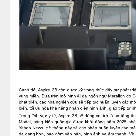
Cạnh đó, Aspire 2B còn được kỳ vọng thúc đẩy sự phát t
vùng miền.
Dựa trên mô hình AI đa ngôn ngữ Meralion do 
phát triển, các nhà nghiên cứu sẽ tiếp tục huấn luyện các 
biến, tối ưu hóa khả năng nhận diện hình ảnh, giao tiếp tự nh
Trong lĩnh vực y tế, Aspire 2B sẽ đóng vai trò là hạ tầng t
Model, sáng kiến quốc gia được khởi động năm 2025 nhằm
Yahoo News.
Hệ thống này sẽ cho phép huấn luyện các mô 
đa dạng hơn, bao gồm văn bản, hình ảnh và âm thanh.
Về 