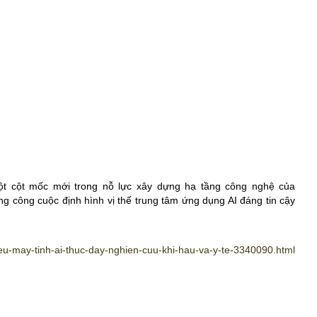
ột cột mốc mới trong nỗ lực xây dựng hạ tầng công nghệ của
g công cuộc định hình vị thế trung tâm ứng dụng AI đáng tin cậy
eu-may-tinh-ai-thuc-day-nghien-cuu-khi-hau-va-y-te-3340090.html