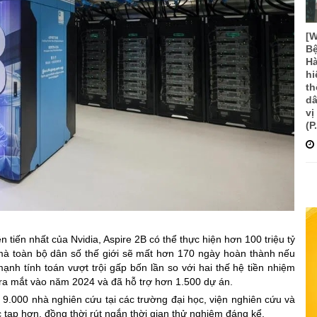
[
Bệ
Hà
hi
th
dâ
vị
(P
tiến nhất của Nvidia, Aspire 2B có thể thực hiện hơn 100 triệu tỷ
 mà toàn bộ dân số thế giới sẽ mất hơn 170 ngày hoàn thành nếu
nh tính toán vượt trội gấp bốn lần so với hai thế hệ tiền nhiệm
 ra mắt vào năm 2024 và đã hỗ trợ hơn 1.500 dự án.
 9.000 nhà nghiên cứu tại các trường đại học, viện nghiên cứu và
tạp hơn, đồng thời rút ngắn thời gian thử nghiệm đáng kể.