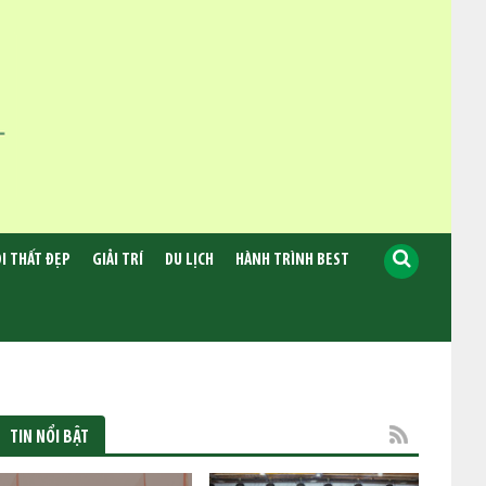
I THẤT ĐẸP
GIẢI TRÍ
DU LỊCH
HÀNH TRÌNH BEST
TIN NỔI BẬT