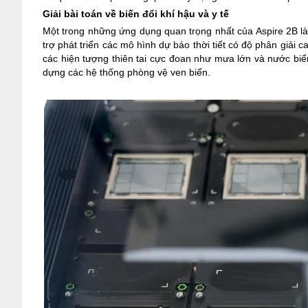
Giải bài toán về biến đổi khí hậu và y tế
Một trong những ứng dụng quan trọng nhất của Aspire 2B là
trợ phát triển các mô hình dự báo thời tiết có độ phân giải 
các hiện tượng thiên tai cực đoan như mưa lớn và nước biể
dựng các hệ thống phòng vệ ven biển.