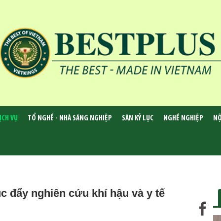
ỊCH VỤ
TỔ NGHỀ - NHÀ SÁNG NGHIỆP
SÀN KỶ LỤC
NGHỀ NGHIỆP
NỘ
úc đẩy nghiên cứu khí hậu và y tế