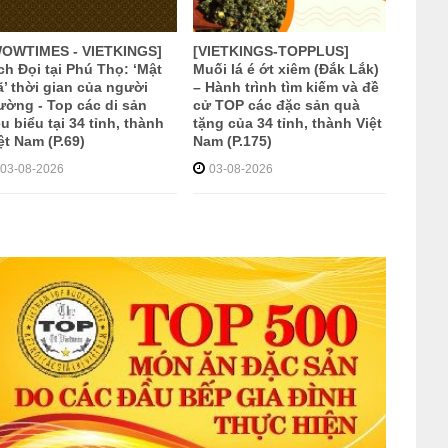
WOWTIMES - VIETKINGS]
[VIETKINGS-TOPPLUS]
ch Đọi tại Phú Thọ: ‘Mật
Muối lá é ớt xiêm (Đắk Lắk)
’ thời gian của người
– Hành trình tìm kiếm và đề
ờng - Top các di sản
cử TOP các đặc sản quà
êu biểu tại 34 tỉnh, thành
tặng của 34 tỉnh, thành Việt
ệt Nam (P.69)
Nam (P.175)
03-08-2026
03-08-2026