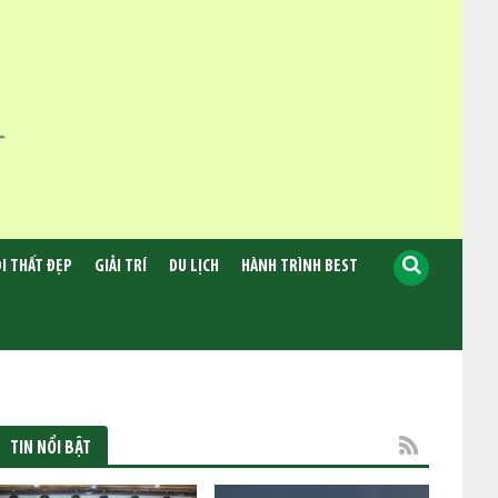
I THẤT ĐẸP
GIẢI TRÍ
DU LỊCH
HÀNH TRÌNH BEST
TIN NỔI BẬT