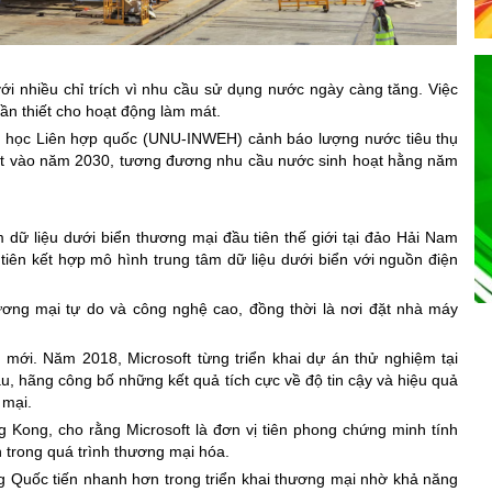
với nhiều chỉ trích vì nhu cầu sử dụng nước ngày càng tăng. Việc
ần thiết cho hoạt động làm mát.
i học Liên hợp quốc (UNU-INWEH) cảnh báo lượng nước tiêu thụ
ỷ lít vào năm 2030, tương đương nhu cầu nước sinh hoạt hằng năm
dữ liệu dưới biển thương mại đầu tiên thế giới tại đảo Hải Nam
tiên kết hợp mô hình trung tâm dữ liệu dưới biển với nguồn điện
ơng mại tự do và công nghệ cao, đồng thời là nơi đặt nhà máy
mới. Năm 2018, Microsoft từng triển khai dự án thử nghiệm tại
, hãng công bố những kết quả tích cực về độ tin cậy và hiệu quả
 mại.
 Kong, cho rằng Microsoft là đơn vị tiên phong chứng minh tính
n trong quá trình thương mại hóa.
ng Quốc tiến nhanh hơn trong triển khai thương mại nhờ khả năng