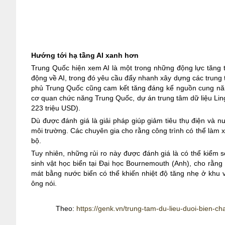
Hướng tới hạ tầng AI xanh hơn
Trung Quốc hiện xem AI là một trong những động lực tăng
động về AI, trong đó yêu cầu đẩy nhanh xây dựng các trung 
phủ Trung Quốc cũng cam kết tăng đáng kể nguồn cung nă
cơ quan chức năng Trung Quốc, dự án trung tâm dữ liệu Li
223 triệu USD).
Dù được đánh giá là giải pháp giúp giảm tiêu thụ điện và n
môi trường. Các chuyên gia cho rằng công trình có thể làm x
bộ.
Tuy nhiên, những rủi ro này được đánh giá là có thể kiểm
sinh vật học biển tại Đại học Bournemouth (Anh), cho rằng 
mát bằng nước biển có thể khiến nhiệt độ tăng nhẹ ở khu 
ông nói.
Theo:
https://genk.vn/trung-tam-du-lieu-duoi-bien-