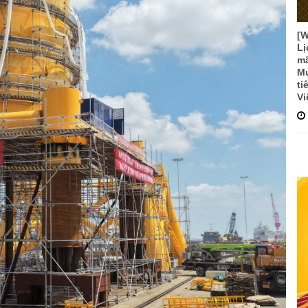
[
Lị
mã
Mư
ti
Vi