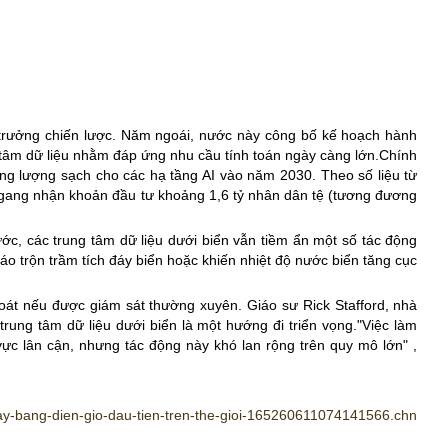
 trưởng chiến lược. Năm ngoái, nước này công bố kế hoạch hành
tâm dữ liệu nhằm đáp ứng nhu cầu tính toán ngày càng lớn.
Chính
ng lượng sạch cho các hạ tầng AI vào năm 2030.
Theo số liệu từ
ngang nhận khoản đầu tư khoảng 1,6 tỷ nhân dân tệ (tương đương
ước, các trung tâm dữ liệu dưới biển vẫn tiềm ẩn một số tác động
áo trộn trầm tích đáy biển hoặc khiến nhiệt độ nước biển tăng cục
 soát nếu được giám sát thường xuyên.
Giáo sư Rick Stafford, nhà
trung tâm dữ liệu dưới biển là một hướng đi triển vọng.
"Việc làm
vực lân cận, nhưng tác động này khó lan rộng trên quy mô lớn"
,
chay-bang-dien-gio-dau-tien-tren-the-gioi-165260611074141566.chn