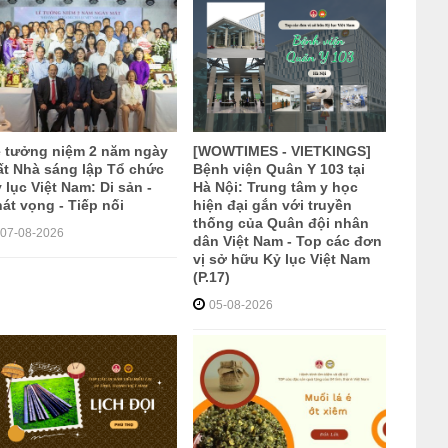
 tưởng niệm 2 năm ngày
[WOWTIMES - VIETKINGS]
t Nhà sáng lập Tổ chức
Bệnh viện Quân Y 103 tại
 lục Việt Nam: Di sản -
Hà Nội: Trung tâm y học
át vọng - Tiếp nối
hiện đại gắn với truyền
thống của Quân đội nhân
07-08-2026
dân Việt Nam - Top các đơn
vị sở hữu Kỷ lục Việt Nam
(P.17)
05-08-2026