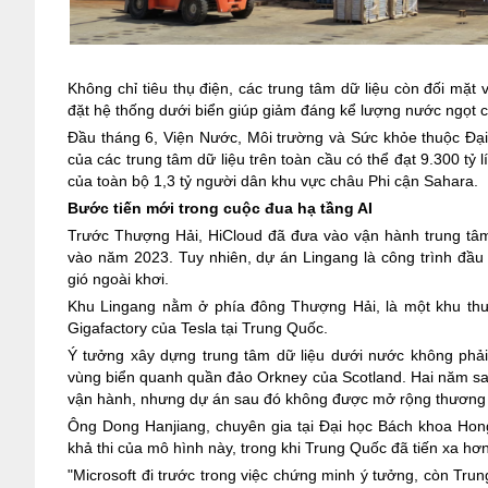
Không chỉ tiêu thụ điện, các trung tâm dữ liệu còn đối mặt 
đặt hệ thống dưới biển giúp giảm đáng kể lượng nước ngọt c
Đầu tháng 6, Viện Nước, Môi trường và Sức khỏe thuộc Đạ
của các trung tâm dữ liệu trên toàn cầu có thể đạt 9.300 t
của toàn bộ 1,3 tỷ người dân khu vực châu Phi cận Sahara.
Bước tiến mới trong cuộc đua hạ tầng AI
Trước Thượng Hải, HiCloud đã đưa vào vận hành trung tâm 
vào năm 2023. Tuy nhiên, dự án Lingang là công trình đầu 
gió ngoài khơi.
Khu Lingang nằm ở phía đông Thượng Hải, là một khu thư
Gigafactory của Tesla tại Trung Quốc.
Ý tưởng xây dựng trung tâm dữ liệu dưới nước không phải 
vùng biển quanh quần đảo Orkney của Scotland. Hai năm sau
vận hành, nhưng dự án sau đó không được mở rộng thương
Ông Dong Hanjiang, chuyên gia tại Đại học Bách khoa Hong
khả thi của mô hình này, trong khi Trung Quốc đã tiến xa hơ
"Microsoft đi trước trong việc chứng minh ý tưởng, còn Tru