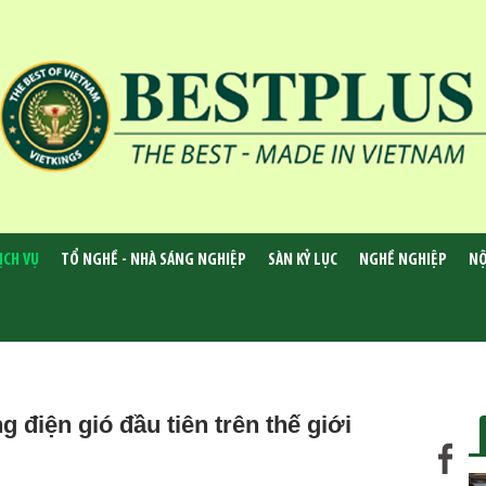
ỊCH VỤ
TỔ NGHỀ - NHÀ SÁNG NGHIỆP
SÀN KỶ LỤC
NGHỀ NGHIỆP
NỘ
 điện gió đầu tiên trên thế giới