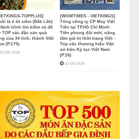
VIETKINGS-TOPPLUS]
[WOWTIMES - VIETKINGS]
ối lá é ớt xiêm (Đắk Lắk)
Tổng công ty CP May Việt
Hành trình tìm kiếm và đề
Tiến tại TP.Hồ Chí Minh:
 TOP các đặc sản quà
Tiên phong đổi mới, nâng
ng của 34 tỉnh, thành Việt
tầm giá trị thời trang Việt -
m (P.175)
Top các thương hiệu Việt
sở hữu Kỷ lục Việt Nam
03-08-2026
(P.16)
03-08-2026