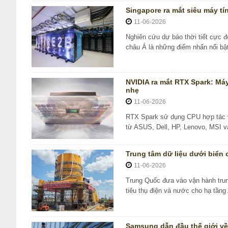
Singapore ra mắt siêu máy tí
11-06-2026
Nghiên cứu dự báo thời tiết cực đ
châu Á là những điểm nhấn nổi bật
NVIDIA ra mắt RTX Spark: Má
nhẹ
11-06-2026
RTX Spark sử dụng CPU hợp tác 
từ ASUS, Dell, HP, Lenovo, MSI và
Trung tâm dữ liệu dưới biển c
11-06-2026
Trung Quốc đưa vào vận hành trung 
tiêu thụ điện và nước cho hạ tầng 
Samsung dẫn đầu thế giới về