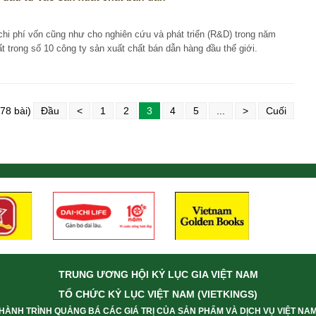
hi phí vốn cũng như cho nghiên cứu và phát triển (R&D) trong năm
t trong số 10 công ty sản xuất chất bán dẫn hàng đầu thế giới.
78 bài)
Đầu
<
1
2
3
4
5
...
>
Cuối
TRUNG ƯƠNG HỘI KỶ LỤC GIA VIỆT NAM
TỔ CHỨC KỶ LỤC VIỆT NAM (VIETKINGS)
HÀNH TRÌNH QUẢNG BÁ CÁC GIÁ TRỊ CỦA SẢN PHẨM VÀ DỊCH VỤ VIỆT NA