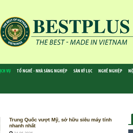
ỊCH VỤ
TỔ NGHỀ - NHÀ SÁNG NGHIỆP
SÀN KỶ LỤC
NGHỀ NGHIỆP
NỘ
Trung Quốc vượt Mỹ, sở hữu siêu máy tính
nhanh nhất