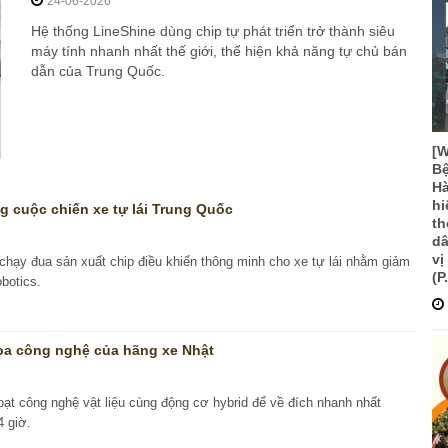
24-06-2026
Hệ thống LineShine dùng chip tự phát triển trở thành siêu
máy tính nhanh nhất thế giới, thể hiện khả năng tự chủ bán
dẫn của Trung Quốc.
[
Bệ
Hà
hi
ong cuộc chiến xe tự lái Trung Quốc
th
dâ
vị
chạy đua sản xuất chip điều khiển thông minh cho xe tự lái nhằm giảm
(P
botics.
hoa công nghệ của hãng xe Nhật
ạt công nghệ vật liệu cùng động cơ hybrid để về đích nhanh nhất
 giờ.