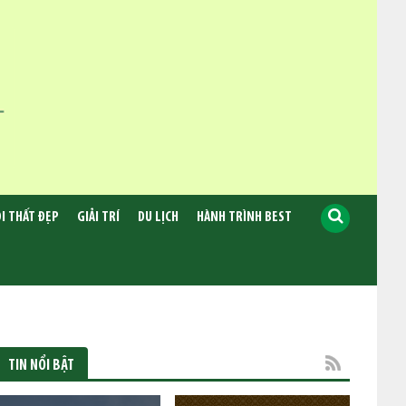
I THẤT ĐẸP
GIẢI TRÍ
DU LỊCH
HÀNH TRÌNH BEST
TIN NỔI BẬT