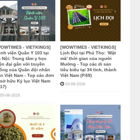
WOWTIMES - VIETKINGS]
[WOWTIMES - VIETKINGS]
nh viện Quân Y 103 tại
Lịch Đọi tại Phú Thọ: ‘Mật
 Nội: Trung tâm y học
mã’ thời gian của người
ện đại gắn với truyền
Mường - Top các di sản
ống của Quân đội nhân
tiêu biểu tại 34 tỉnh, thành
n Việt Nam - Top các đơn
Việt Nam (P.69)
 sở hữu Kỷ lục Việt Nam
03-08-2026
.17)
05-08-2026