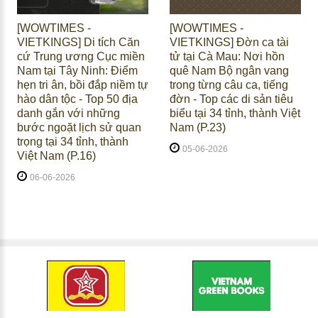
[WOWTIMES -
[WOWTIMES -
VIETKINGS] Di tích Căn
VIETKINGS] Đờn ca tài
cứ Trung ương Cục miền
tử tại Cà Mau: Nơi hồn
Nam tại Tây Ninh: Điểm
quê Nam Bộ ngân vang
hẹn tri ân, bồi đắp niềm tự
trong từng câu ca, tiếng
hào dân tộc - Top 50 địa
đờn - Top các di sản tiêu
danh gắn với những
biểu tại 34 tỉnh, thành Việt
bước ngoặt lịch sử quan
Nam (P.23)
trọng tại 34 tỉnh, thành
05-06-2026
Việt Nam (P.16)
06-06-2026