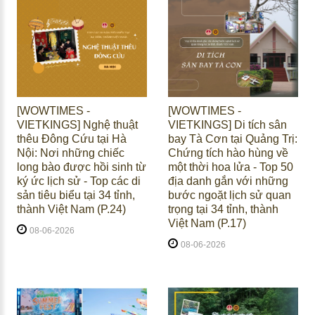
[WOWTIMES -
[WOWTIMES -
VIETKINGS] Nghệ thuật
VIETKINGS] Di tích sân
thêu Đông Cứu tại Hà
bay Tà Cơn tại Quảng Trị:
Nội: Nơi những chiếc
Chứng tích hào hùng về
long bào được hồi sinh từ
một thời hoa lửa - Top 50
ký ức lịch sử - Top các di
địa danh gắn với những
sản tiêu biểu tại 34 tỉnh,
bước ngoặt lịch sử quan
thành Việt Nam (P.24)
trọng tại 34 tỉnh, thành
Việt Nam (P.17)
08-06-2026
08-06-2026