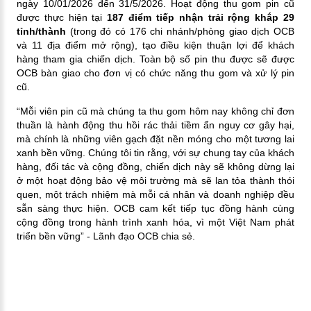
ngày 10/01/2026 đến 31/5/2026. Hoạt động thu gom pin cũ
được thực hiện tại
187 điểm tiếp nhận trải rộng khắp 29
tỉnh/thành
(trong đó có 176 chi nhánh/phòng giao dịch OCB
và 11 địa điểm mở rộng)
, tạo điều kiện thuận lợi để khách
hàng tham gia chiến dịch. Toàn bộ số pin thu được sẽ được
OCB bàn giao cho đơn vị có chức năng thu gom và xử lý pin
cũ.
“Mỗi viên pin cũ mà chúng ta thu gom hôm nay không chỉ đơn
thuần là hành động thu hồi rác thải tiềm ẩn nguy cơ gây hại,
mà chính là những viên gạch đặt nền móng cho một tương lai
xanh bền vững. Chúng tôi tin rằng, với sự chung tay của khách
hàng, đối tác và cộng đồng, chiến dịch này sẽ không dừng lại
ở một hoạt động bảo vệ môi trường mà sẽ lan tỏa thành thói
quen, một trách nhiệm mà mỗi cá nhân và doanh nghiệp đều
sẵn sàng thực hiện. OCB cam kết tiếp tục đồng hành cùng
cộng đồng trong hành trình xanh hóa, vì một Việt Nam phát
triển bền vững” -
Lãnh đạo OCB chia sẻ.