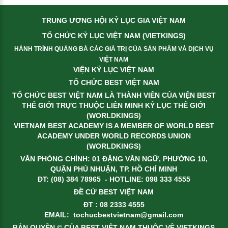
TRUNG ƯƠNG HỘI KỶ LỤC GIA VIỆT NAM
TỔ CHỨC KỶ LỤC VIỆT NAM (VIETKINGS)
HÀNH TRÌNH QUẢNG BÁ CÁC GIÁ TRỊ CỦA SẢN PHẨM VÀ DỊCH VỤ
VIỆT NAM
VIỆN KỶ LỤC VIỆT NAM
TỔ CHỨC BEST VIỆT NAM
TỔ CHỨC BEST VIỆT NAM LÀ THÀNH VIÊN CỦA VIỆN BEST
THẾ GIỚI TRỰC THUỘC LIÊN MINH KỶ LỤC THẾ GIỚI
(WORLDKINGS)
VIETNAM BEST ACADEMY IS A MEMBER OF WORLD BEST
ACADEMY UNDER WORLD RECORDS UNION
(WORLDKINGS)
VĂN PHÒNG CHÍNH: 01 ĐẶNG VĂN NGỮ, PHƯỜNG 10,
QUẬN PHÚ NHUẬN, TP. HỒ CHÍ MINH
ĐT: (08) 384 78965 - HOTLINE: 098 333 4555
ĐỀ CỬ BEST VIỆT NAM
ĐT : 08 2333 4555
EMAIL:
tochucbestvietnam@gmail.com
BẢN QUYỀN © CỦA BEST VIỆT NAM THUỘC VỀ VIETKINGS