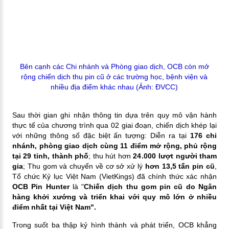
Bên cạnh các Chi nhánh và Phòng giao dịch, OCB còn mở
rộng chiến dịch thu pin cũ ở các trường học, bệnh viện và
nhiều địa điểm khác nhau (Ảnh: ĐVCC)
Sau thời gian ghi nhận thông tin dựa trên quy mô vận hành
thực tế của chương trình qua 02 giai đoạn, chiến dịch khép lại
với những thông số đặc biệt ấn tượng: Diễn ra tại
176 chi
nhánh, phòng giao dịch cùng 11 điểm mở rộng, phủ rộng
tại 29 tỉnh, thành phố
; thu hút hơn
24.000
lượt người tham
gia
; Thu gom và chuyển về cơ sở xử lý
hơn 13,5 tấn pin cũ
,
Tổ chức Kỷ lục Việt Nam (VietKings) đã chính thức xác nhận
OCB Pin Hunter
là "
Chiến dịch thu gom pin cũ do Ngân
hàng khởi xướng và triển khai với quy mô lớn ở nhiều
điểm nhất tại Việt Nam".
Trong suốt ba thập kỷ hình thành và phát triển, OCB khẳng