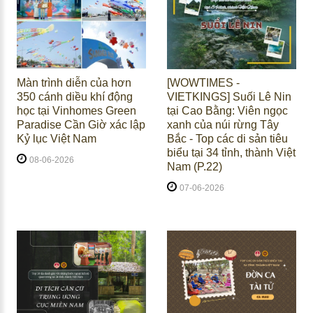
Màn trình diễn của hơn
[WOWTIMES -
350 cánh diều khí động
VIETKINGS] Suối Lê Nin
học tại Vinhomes Green
tại Cao Bằng: Viên ngọc
Paradise Cần Giờ xác lập
xanh của núi rừng Tây
Kỷ lục Việt Nam
Bắc - Top các di sản tiêu
biểu tại 34 tỉnh, thành Việt
08-06-2026
Nam (P.22)
07-06-2026