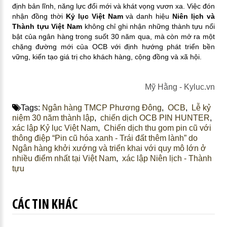
định bản lĩnh, năng lực đổi mới và khát vọng vươn xa. Việc đón
nhận đồng thời
Kỷ lục Việt Nam
và danh hiệu
Niên lịch và
Thành tựu Việt Nam
không chỉ ghi nhận những thành tựu nổi
bật của ngân hàng trong suốt 30 năm qua, mà còn mở ra một
chặng đường mới của OCB với định hướng phát triển bền
vững, kiến tạo giá trị cho khách hàng, cộng đồng và xã hội.
Mỹ Hằng - Kyluc.vn​
Tags:
Ngân hàng TMCP Phương Đông
,
OCB
,
Lễ kỷ
niệm 30 năm thành lập
,
chiến dịch OCB PIN HUNTER
,
xác lập Kỷ lục Việt Nam
,
Chiến dịch thu gom pin cũ với
thông điệp “Pin cũ hóa xanh - Trái đất thêm lành” do
Ngân hàng khởi xướng và triển khai với quy mô lớn ở
nhiều điểm nhất tại Việt Nam
,
xác lập Niên lịch - Thành
tựu
CÁC TIN KHÁC