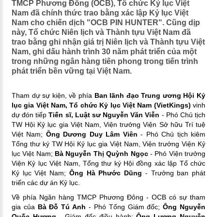
TMCP Phương Đông (OCB), Tổ chức Kỷ lục Việt
Nam đã chính thức trao bằng xác lập Kỷ lục Việt
Nam cho chiến dịch "OCB PIN HUNTER". Cũng dịp
này, Tổ chức Niên lịch và Thành tựu Việt Nam đã
trao bằng ghi nhận giá trị Niên lịch và Thành tựu Việt
Nam, ghi dấu hành trình 30 năm phát triển của một
trong những ngân hàng tiên phong trong tiến trình
phát triển bền vững tại Việt Nam.
Tham dự sự kiện, về phía
Ban lãnh đạo Trung ương Hội Kỷ
lục gia Việt Nam, Tổ chức Kỷ lục Việt Nam (VietKings)
vinh
dự đón tiếp
Tiến sĩ, Luật sư Nguyễn Văn Viễn
- Phó Chủ tịch
TW Hội Kỷ lục gia Việt Nam, Viện trưởng Viện Sở hữu Trí tuệ
Việt Nam;
Ông Dương Duy Lâm Viên
- Phó Chủ tịch kiêm
Tổng thư ký TW Hội Kỷ lục gia Việt Nam, Viện trưởng Viện Kỷ
lục Việt Nam;
Bà Nguyễn Thị Quỳnh Ngọc
- Phó Viện trưởng
Viện Kỷ lục Việt Nam, Tổng thư ký Hội đồng xác lập Tổ chức
Kỷ lục Việt Nam;
Ông Hà Phước Dũng
- Trưởng ban phát
triển các dự án Kỷ lục.
Về phía Ngân hàng TMCP Phương Đông - OCB có sự tham
gia của
Bà Đỗ Tú Anh
- Phó Tổng Giám đốc;
Ông Nguyễn
Quốc Hương
- Giám đốc điều hành;
Ông Lương Nguyễn