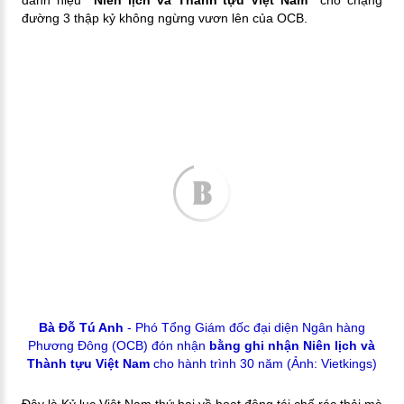
danh hiệu
“Niên lịch và Thành tựu Việt Nam”
cho chặng
đường 3 thập kỷ không ngừng vươn lên của OCB.
Bà Đỗ Tú Anh
- Phó Tổng Giám đốc đại diện Ngân hàng
Phương Đông (OCB) đón nhận
bằng ghi nhận Niên lịch và
Thành tựu Việt Nam
cho hành trình 30 năm (Ảnh: Vietkings)
Đây là Kỷ lục Việt Nam thứ hai về hoạt động tái chế rác thải mà