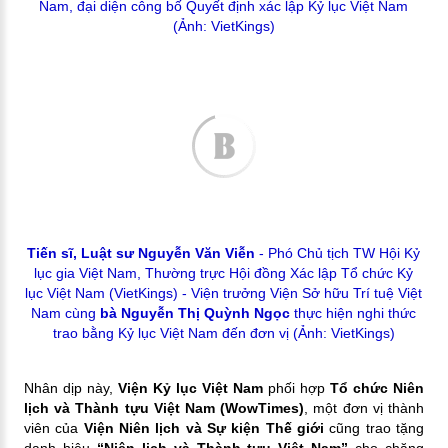
Nam, đại diện công bố Quyết định xác lập Kỷ lục Việt Nam
(Ảnh: VietKings)
Tiến sĩ, Luật sư Nguyễn Văn Viễn
- Phó Chủ tịch TW Hội Kỷ
lục gia Việt Nam, Thường trực Hội đồng Xác lập Tổ chức Kỷ
lục Việt Nam (VietKings) - Viện trưởng Viện Sở hữu Trí tuệ Việt
Nam cùng
bà Nguyễn Thị Quỳnh Ngọc
thực hiện nghi thức
trao bằng Kỷ lục Việt Nam đến đơn vị (Ảnh: VietKings)
Nhân dịp này,
Viện Kỷ lục Việt Nam
phối hợp
Tổ chức Niên
lịch và Thành tựu Việt Nam
(WowTimes)
, một đơn vị thành
viên của
Viện Niên lịch và Sự kiện Thế giới
cũng trao tặng