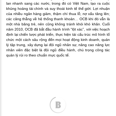
lan nhanh sang các nước, trong đó có Việt Nam, tạo ra cuộc
khủng hoảng tài chính và suy thoái kinh tế thế giới. Lợi nhuận
của nhiều ngân hàng giảm, thậm chí thua lỗ; nợ xấu tăng lên;
các căng thẳng về hệ thống thanh khoản… OCB khi đó vẫn là
một nhà băng trẻ, nên cũng không tránh khỏi khó khăn. Cuối
năm 2010, OCB đã bắt đầu hành trình “lột xác”, với việc hoạch
định lại chiến lược phát triển, thực hiện tái cấu trúc mô hình tổ
chức một cách sâu rộng đến mọi hoạt động kinh doanh, quản
lý tập trung, xây dựng lại đội ngũ nhân sự, nâng cao năng lực
nhân viên đặc biệt là đội ngũ điều hành, chú trọng công tác
quản lý rủi ro theo chuẩn mực quốc tế.