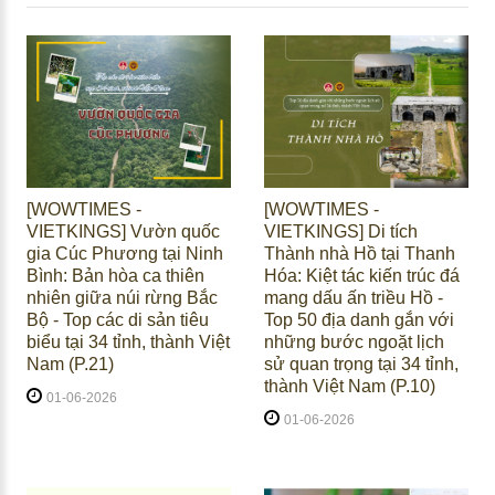
[WOWTIMES -
[WOWTIMES -
VIETKINGS] Vườn quốc
VIETKINGS] Di tích
gia Cúc Phương tại Ninh
Thành nhà Hồ tại Thanh
Bình: Bản hòa ca thiên
Hóa: Kiệt tác kiến trúc đá
nhiên giữa núi rừng Bắc
mang dấu ấn triều Hồ -
Bộ - Top các di sản tiêu
Top 50 địa danh gắn với
biểu tại 34 tỉnh, thành Việt
những bước ngoặt lịch
Nam (P.21)
sử quan trọng tại 34 tỉnh,
thành Việt Nam (P.10)
01-06-2026
01-06-2026