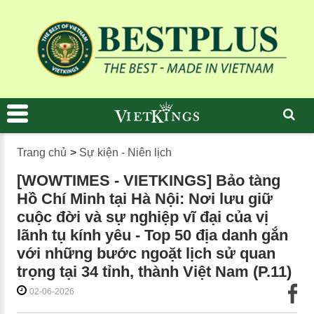
Trang chủ
>
Sự kiện - Niên lịch
[WOWTIMES - VIETKINGS] Bảo tàng
Hồ Chí Minh tại Hà Nội: Nơi lưu giữ
cuộc đời và sự nghiệp vĩ đại của vị
lãnh tụ kính yêu - Top 50 địa danh gắn
với những bước ngoặt lịch sử quan
trọng tại 34 tỉnh, thành Việt Nam (P.11)
02-06-2026