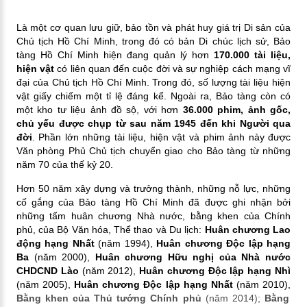
Là một cơ quan lưu giữ, bảo tồn và phát huy giá trị Di sản của
Chủ tịch Hồ Chí Minh, trong đó có bản Di chúc lịch sử, Bảo
tàng Hồ Chí Minh hiện đang quản lý hơn
170.000 tài liệu,
hiện vật
có liên quan đến cuộc đời và sự nghiệp cách mạng vĩ
đại của Chủ tịch Hồ Chí Minh. Trong đó, số lượng tài liệu hiện
vật giấy chiếm một tỉ lệ đáng kể. Ngoài ra, Bảo tàng còn có
một kho tư liệu ảnh đồ sộ, với hơn
36.000 phim, ảnh gốc,
chủ yếu được chụp từ sau năm 1945 đến khi Người qua
đời
. Phần lớn những tài liệu, hiện vật và phim ảnh này được
Văn phòng Phủ Chủ tịch chuyển giao cho Bảo tàng từ những
năm 70 của thế kỷ 20.
Hơn 50 năm xây dựng và trưởng thành, những nỗ lực, những
cố gắng của Bảo tàng Hồ Chí Minh đã được ghi nhận bởi
những tấm huân chương Nhà nước, bằng khen của Chính
phủ, của Bộ Văn hóa, Thể thao và Du lịch:
Huân chương Lao
động hạng Nhất
(năm 1994),
Huân chương Độc lập hạng
Ba
(năm 2000),
Huân chương Hữu nghị của Nhà nước
CHDCND Lào
(năm 2012),
Huân chương Độc lập hạng Nhì
(năm 2005),
Huân chương Độc lập hạng Nhất
(năm 2010),
Bằng khen của Thủ tướng Chính phủ
(năm 2014);
Bằng