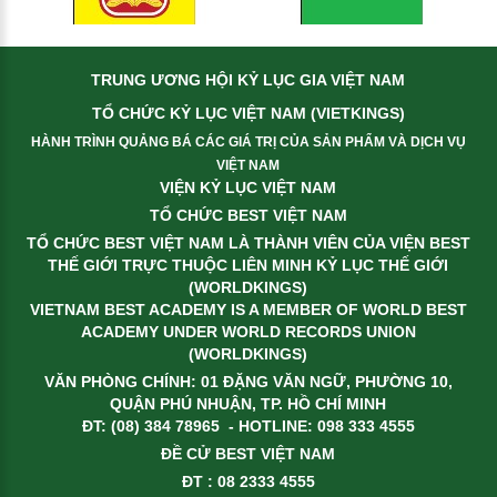
TRUNG ƯƠNG HỘI KỶ LỤC GIA VIỆT NAM
TỔ CHỨC KỶ LỤC VIỆT NAM (VIETKINGS)
HÀNH TRÌNH QUẢNG BÁ CÁC GIÁ TRỊ CỦA SẢN PHẨM VÀ DỊCH VỤ
VIỆT NAM
VIỆN KỶ LỤC VIỆT NAM
TỔ CHỨC BEST VIỆT NAM
TỔ CHỨC BEST VIỆT NAM LÀ THÀNH VIÊN CỦA VIỆN BEST
THẾ GIỚI TRỰC THUỘC LIÊN MINH KỶ LỤC THẾ GIỚI
(WORLDKINGS)
VIETNAM BEST ACADEMY IS A MEMBER OF WORLD BEST
ACADEMY UNDER WORLD RECORDS UNION
(WORLDKINGS)
VĂN PHÒNG CHÍNH: 01 ĐẶNG VĂN NGỮ, PHƯỜNG 10,
QUẬN PHÚ NHUẬN, TP. HỒ CHÍ MINH
ĐT: (08) 384 78965 - HOTLINE: 098 333 4555
ĐỀ CỬ BEST VIỆT NAM
ĐT : 08 2333 4555