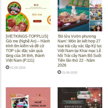
[VIETKINGS-TOPPLUS]
'Bò lửa Vườn phương
Giò me (Nghệ An) – Hành
Nam': Món ăn kết hợp 27
trình tìm kiếm và đề cử
loại trái cây xác lập Kỷ lục
TOP các đặc sản quà
Việt Nam tại Khai mạc Lễ
tặng của 34 tỉnh, thành
hội Trái cây Nam Bộ Suối
Việt Nam (P.111)
Tiên lần thứ 22 - Năm
2026
01-06-2026
01-06-2026