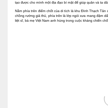
tạo được cho mình một địa đạo bí mật để giúp quân và ta d
Nằm phía trên điểm chốt của di tích là khu Đình Thạch Tân đ
chồng rường giả thủ, phía trên là lớp ngói xưa mang đậm dấu 
liệt sĩ, bà mẹ Việt Nam anh hùng trong cuộc kháng chiến c