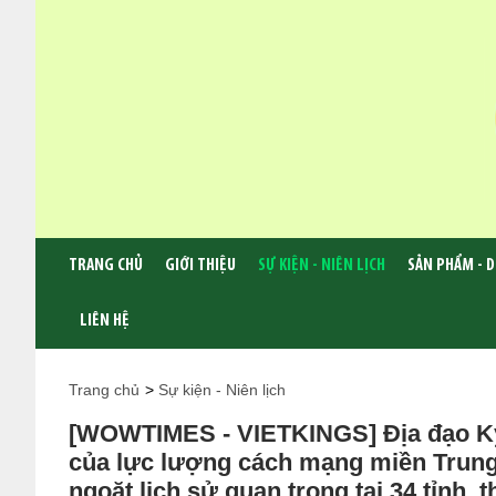
TRANG CHỦ
GIỚI THIỆU
SỰ KIỆN - NIÊN LỊCH
SẢN PHẨM - D
LIÊN HỆ
Trang chủ
>
Sự kiện - Niên lịch
[WOWTIMES - VIETKINGS] Địa đạo Kỳ
của lực lượng cách mạng miền Trung
ngoặt lịch sử quan trọng tại 34 tỉnh, 