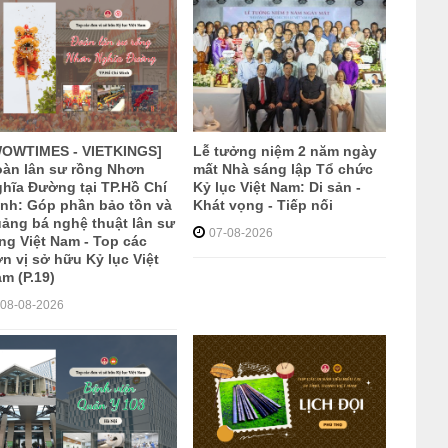
WOWTIMES - VIETKINGS]
Lễ tưởng niệm 2 năm ngày
àn lân sư rồng Nhơn
mất Nhà sáng lập Tổ chức
hĩa Đường tại TP.Hồ Chí
Kỷ lục Việt Nam: Di sản -
nh: Góp phần bảo tồn và
Khát vọng - Tiếp nối
ảng bá nghệ thuật lân sư
07-08-2026
ng Việt Nam - Top các
n vị sở hữu Kỷ lục Việt
m (P.19)
08-08-2026