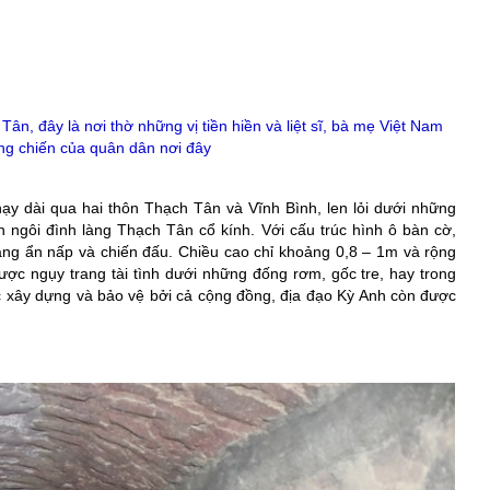
ân, đây là nơi thờ những vị tiền hiền và liệt sĩ, bà mẹ Việt Nam
ng chiến của quân dân nơi đây
hạy dài qua hai thôn Thạch Tân và Vĩnh Bình, len lỏi dưới những
 ngôi đình làng Thạch Tân cổ kính. Với cấu trúc hình ô bàn cờ,
àng ẩn nấp và chiến đấu. Chiều cao chỉ khoảng 0,8 – 1m và rộng
ợc ngụy trang tài tình dưới những đống rơm, gốc tre, hay trong
ợc xây dựng và bảo vệ bởi cả cộng đồng, địa đạo Kỳ Anh còn được