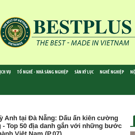
ỊCH VỤ
TỔ NGHỀ - NHÀ SÁNG NGHIỆP
SÀN KỶ LỤC
NGHỀ NGHIỆP
NỘ
 Anh tại Đà Nẵng: Dấu ấn kiên cường
 - Top 50 địa danh gắn với những bước
thành Việt Nam (P.07)