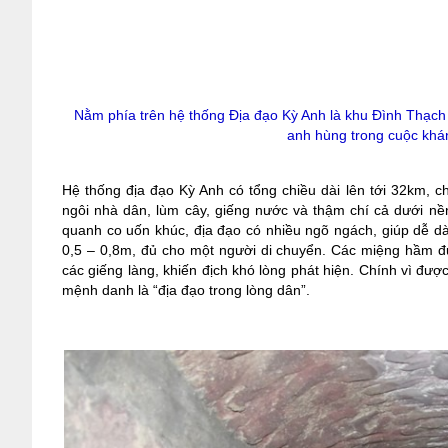
Nằm phía trên
hệ thống Địa đạo Kỳ Anh là
khu Đình Thạch T
anh hùng trong cuộc khá
Hệ thống địa đạo Kỳ Anh có tổng chiều dài lên tới 32km, c
ngôi nhà dân, lùm cây, giếng nước và thậm chí cả dưới nền
quanh co uốn khúc, địa đạo có nhiều ngõ ngách, giúp dễ d
0,5 – 0,8m, đủ cho một người di chuyển. Các miệng hầm đư
các giếng làng, khiến địch khó lòng phát hiện. Chính vì đư
mệnh danh là “địa đạo trong lòng dân”.