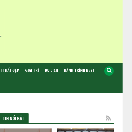
I THẤT ĐẸP
GIẢI TRÍ
DU LỊCH
HÀNH TRÌNH BEST
TIN NỔI BẬT