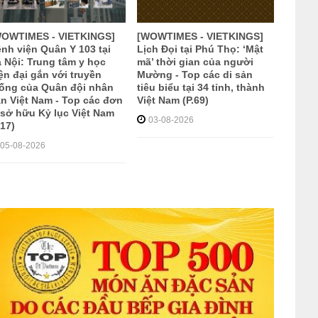
WOWTIMES - VIETKINGS]
[WOWTIMES - VIETKINGS]
nh viện Quân Y 103 tại
Lịch Đọi tại Phú Thọ: ‘Mật
 Nội: Trung tâm y học
mã’ thời gian của người
ện đại gắn với truyền
Mường - Top các di sản
ống của Quân đội nhân
tiêu biểu tại 34 tỉnh, thành
n Việt Nam - Top các đơn
Việt Nam (P.69)
 sở hữu Kỷ lục Việt Nam
03-08-2026
.17)
05-08-2026