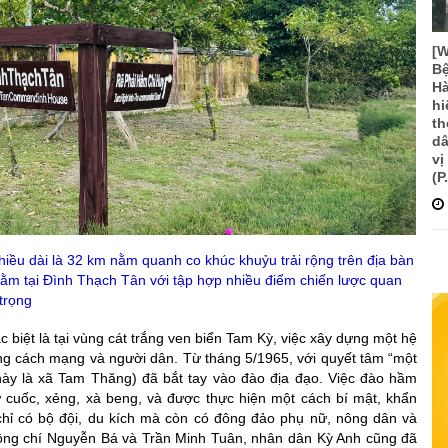
[
Bệ
Hà
hi
th
dâ
vị
(P
ều dài là 32 km nằm quanh co khúc khuỷu trải rộng trên địa bàn
ằm tại Đình Thạch Tân với tập hợp nhiều điểm chiến lược quan
trọng
c biệt là tại vùng cát trắng ven biển Tam Kỳ, việc xây dựng một hệ
ng cách mạng và người dân. Từ tháng 5/1965, với quyết tâm “một
 này là xã Tam Thăng) đã bắt tay vào đào địa đạo. Việc đào hầm
cuốc, xẻng, xà beng, và được thực hiện một cách bí mật, khẩn
hỉ có bộ đội, du kích mà còn có đông đảo phụ nữ, nông dân và
đồng chí Nguyễn Bá và Trần Minh Tuân, nhân dân Kỳ Anh cũng đã