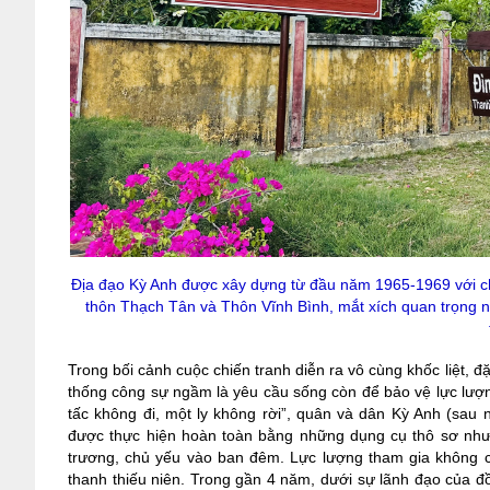
Địa đạo Kỳ Anh được xây dựng từ đầu năm 1965-1969 với chi
thôn Thạch Tân và Thôn Vĩnh Bình, mắt xích quan trọng n
Trong bối cảnh cuộc chiến tranh diễn ra vô cùng khốc liệt, đặ
thống công sự ngầm là yêu cầu sống còn để bảo vệ lực lượ
tấc không đi, một ly không rời”, quân và dân Kỳ Anh (sau
được thực hiện hoàn toàn bằng những dụng cụ thô sơ như 
trương, chủ yếu vào ban đêm. Lực lượng tham gia không c
thanh thiếu niên. Trong gần 4 năm, dưới sự lãnh đạo của 