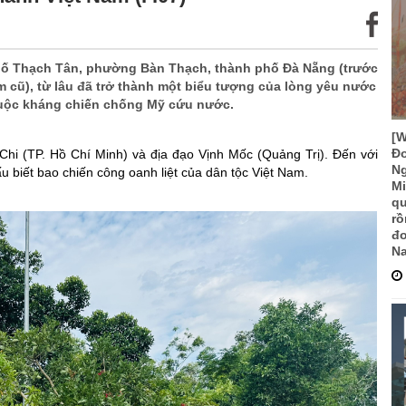
hố Thạch Tân, phường Bàn Thạch, thành phố Đà Nẵng (trước
 cũ), từ lâu đã trở thành một biểu tượng của lòng yêu nước
cuộc kháng chiến chống Mỹ cứu nước.
[
Đo
Chi (TP. Hồ Chí Minh) và địa đạo Vịnh Mốc (Quảng Trị). Đến với
Ng
 biết bao chiến công oanh liệt của dân tộc Việt Nam.
Mi
qu
rồ
đơ
Na