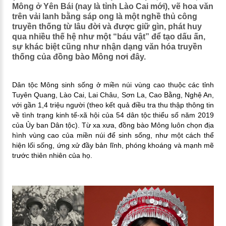
Mông ở Yên Bái (nay là tỉnh Lào Cai mới), vẽ hoa văn
trên vải lanh bằng sáp ong là một nghề thủ công
truyền thống từ lâu đời và được giữ gìn, phát huy
qua nhiều thế hệ như một “báu vật” để tạo dấu ấn,
sự khác biệt cũng như nhận dạng văn hóa truyền
thống của đồng bào Mông nơi đây.
Dân tộc Mông sinh sống ở miền núi vùng cao thuộc các tỉnh
Tuyên Quang, Lào Cai, Lai Châu, Sơn La, Cao Bằng, Nghệ An,
với gần 1,4 triệu người (theo kết quả điều tra thu thập thông tin
về tình trạng kinh tế-xã hội của 54 dân tộc thiểu số năm 2019
của Ủy ban Dân tộc). Từ xa xưa, đồng bào Mông luôn chọn địa
hình vùng cao của miền núi để sinh sống, như một cách thể
hiện lối sống, ứng xử đầy bản lĩnh, phóng khoáng và mạnh mẽ
trước thiên nhiên của họ.