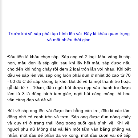
Trước khi vẽ sáp phải tạo hình lên vải. Đây là khâu quan trọng
và mất nhiều thời gian
Đầu tiên là khâu chọn sáp. Sáp ong có 2 loại: Màu vàng là sáp
non, màu đen là sáp già; sau khi lấy hết mật, sáp được nấu
cho đến khi nóng chảy rồi đem 2 loại trộn lẫn với nhau. Khi bắt
đầu vẽ sáp lên vải, sáp ong luôn phải đun ở nhiệt độ cao từ 70
- 80 độ C để sáp không bị khô. Bút để vẽ là một thanh tre hoặc
gỗ dài từ 7 - 10cm, đầu ngòi bút được nẹp vào thanh tre được
làm từ 3 lá đồng hình tam giác, ngòi bút càng mỏng thì hoa
văn càng đẹp và dễ vẽ.
Bút vẽ sáp ong lên vải được làm bằng cán tre, đầu là các tấm
đồng nhỏ có cạnh tròn và trơn. Sáp ong được đun nóng chảy
và duy trì ở trạng thái lỏng trong suốt quá trình vẽ.
Khi vẽ,
người phụ nữ Mông đặt vải lên một tấm ván bằng phẳng và
nhẵn, một đầu để phần đã vẽ xong, một đầu cuộn vải để tiếp