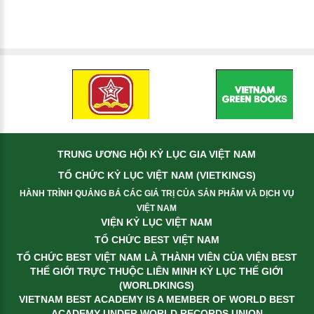
TRUNG ƯƠNG HỘI KỶ LỤC GIA VIỆT NAM
TỔ CHỨC KỶ LỤC VIỆT NAM (VIETKINGS)
HÀNH TRÌNH QUẢNG BÁ CÁC GIÁ TRỊ CỦA SẢN PHẨM VÀ DỊCH VỤ
VIỆT NAM
VIỆN KỶ LỤC VIỆT NAM
TỔ CHỨC BEST VIỆT NAM
TỔ CHỨC BEST VIỆT NAM LÀ THÀNH VIÊN CỦA VIỆN BEST
THẾ GIỚI TRỰC THUỘC LIÊN MINH KỶ LỤC THẾ GIỚI
(WORLDKINGS)
VIETNAM BEST ACADEMY IS A MEMBER OF WORLD BEST
ACADEMY UNDER WORLD RECORDS UNION