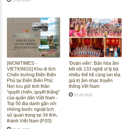
25-05-2026
[WOWTIMES -
'Đoàn viên': Bản hòa âm
VIETKINGS] Khu di tích
kết nối 133 nghệ sĩ tỳ bà
Chiến trường Điện Biên
nhiều thế hệ cùng lan tỏa
Phủ tại Điện Biên Phủ:
giá trị âm nhạc truyền
Nơi lưu giữ tinh thần
thống Vệt Nam
“quyết chiến, quyết thắng”
22-05-2026
của quân dân Việt Nam -
Top 50 địa danh gắn với
những bước ngoặt lịch
sử quan trọng tại 34 tỉnh,
thành Việt Nam (P.03)