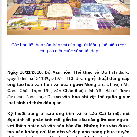
Các họa tiết hoa văn trên vải của người Mông thể hiện ước
vọng có một cuộc sống tốt đẹp
Ngày 10/11/2018
,
Bộ Văn hóa, Thể thao và Du lịch
đã ký
Quyết định số 3413/QĐ-BVHTTDL đưa
nghệ thuật dùng sáp
ong tạo hoa văn trên vải của người Mông
ở các huyện Mù
Cang Chải, Trạm Tấu, Văn Chấn thuộc tỉnh Yên Bái cũ được
đưa vào Danh mục
Di sản văn hóa phi vật thể quốc gia ở
loại hình tri thức dân gian
.
Kỹ thuật trang trí sáp ong trên vải ở Lào Cai là một nét
đẹp tinh tế, phản ánh mối gắn bó sâu sắc giữa con người
với thiên nhiên và văn hóa bản địa. Những hoa văn được
tạo nên không chỉ làm nên vẻ đẹp cho trang phục truyền