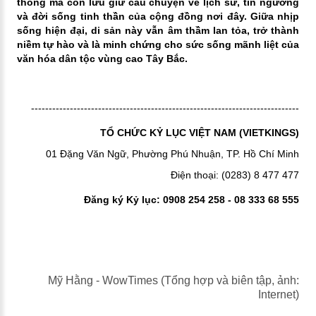
thống mà còn lưu giữ câu chuyện về lịch sử, tín ngưỡng
và đời sống tinh thần của cộng đồng nơi đây. Giữa nhịp
sống hiện đại, di sản này vẫn âm thầm lan tỏa, trở thành
niềm tự hào và là minh chứng cho sức sống mãnh liệt của
văn hóa dân tộc vùng cao Tây Bắc.
----------------------------------------------------------------------------
TỔ CHỨC KỶ LỤC VIỆT NAM (VIETKINGS)
01 Đặng Văn Ngữ, Phường Phú Nhuận, TP. Hồ Chí Minh
Điện thoại: (0283) 8 477 477
Đăng ký Kỷ lục: 0908 254 258 - 08 333 68 555
Mỹ Hằng - WowTimes (Tổng hợp và biên tập, ảnh:
Internet)