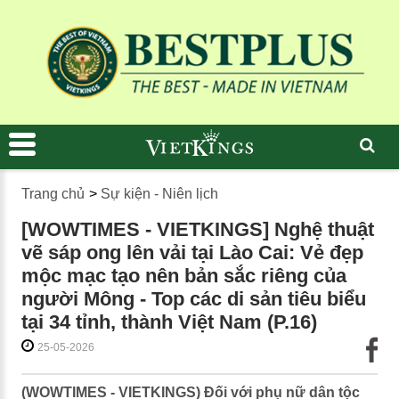
Trang chủ
>
Sự kiện - Niên lịch
[WOWTIMES - VIETKINGS] Nghệ thuật
vẽ sáp ong lên vải tại Lào Cai: Vẻ đẹp
mộc mạc tạo nên bản sắc riêng của
người Mông - Top các di sản tiêu biểu
tại 34 tỉnh, thành Việt Nam (P.16)
25-05-2026
(WOWTIMES - VIETKINGS) Đối với phụ nữ dân tộc