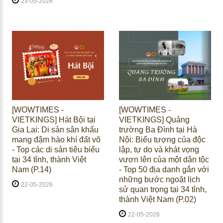
23-05-2026
[WOWTIMES -
[WOWTIMES -
VIETKINGS] Hát Bội tại
VIETKINGS] Quảng
Gia Lai: Di sản sân khấu
trường Ba Đình tại Hà
mang đậm hào khí đất võ
Nội: Biểu tượng của độc
- Top các di sản tiêu biểu
lập, tự do và khát vọng
tại 34 tỉnh, thành Việt
vươn lên của một dân tộc
Nam (P.14)
- Top 50 địa danh gắn với
những bước ngoặt lịch
22-05-2026
sử quan trọng tại 34 tỉnh,
thành Việt Nam (P.02)
22-05-2026