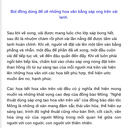
Bút đồng dùng để vẽ những hoa văn bằng sáp ong trên vải
lanh.
Sau khi vẽ xong, vải được mang luộc cho lớp sáp bong hết,
sau đó là nhuộm chàm rồi phơi vài lần nắng để được tấm vải
lanh hoàn chỉnh. Khi vẽ, người vẽ đặt vải lên một tấm ván bằng
phẳng và nhẵn, một đầu để phần đã vẽ xong, một đầu cuộn
vải để tiếp tục vẽ, vẽ đến đâu quấn đến đấy. Khi vẽ luôn phải
ngồi bên bếp lửa, chấm bút vào chảo sáp ong nóng đặt trên
than hồng rồi từ sự sáng tạo của mỗi người mà trên vải hiện
lên những hoa văn với các họa tiết phù hợp, thể hiện ước
muốn ấm no, hạnh phúc.
Các họa tiết hoa văn trên vải đều có ý nghĩa thể hiện mong
muốn và những khát vọng cao đẹp của đồng bào Mông. “Nghệ
thuật dùng sáp ong tạo hoa văn trên vải” của đồng bào dân tộc
Mông là những di sản mang đậm sắc thái văn hóa; thể hiện sự
sáng tạo, trình độ nghệ thuật cũng như bản lĩnh, cốt cách, văn
hóa ứng xử của người Mông trong mối quan hệ giữa con
người với con người, con người với thiên nhiên.