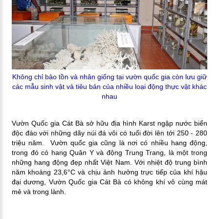
Không chỉ bảo tồn và nhân giống tại vườn quốc gia còn lưu giữ
các mẫu sinh vật và tiêu bản của nhiều loại động thực vật khác
nhau
Vườn Quốc gia Cát Bà sở hữu địa hình Karst ngập nước biển
độc đáo với những dãy núi đá vôi có tuổi đời lên tới 250 - 280
triệu năm. Vườn quốc gia cũng là nơi có nhiều hang động,
trong đó có hang Quân Y và động Trung Trang, là một trong
những hang động đẹp nhất Việt Nam. Với nhiệt độ trung bình
năm khoảng 23,6°C và chịu ảnh hưởng trực tiếp của khí hậu
đại dương, Vườn Quốc gia Cát Bà có không khí vô cùng mát
mẻ và trong lành.