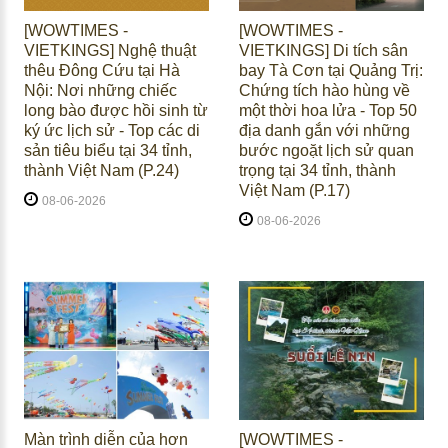
[WOWTIMES -
[WOWTIMES -
VIETKINGS] Nghệ thuật
VIETKINGS] Di tích sân
thêu Đông Cứu tại Hà
bay Tà Cơn tại Quảng Trị:
Nội: Nơi những chiếc
Chứng tích hào hùng về
long bào được hồi sinh từ
một thời hoa lửa - Top 50
ký ức lịch sử - Top các di
địa danh gắn với những
sản tiêu biểu tại 34 tỉnh,
bước ngoặt lịch sử quan
thành Việt Nam (P.24)
trọng tại 34 tỉnh, thành
Việt Nam (P.17)
08-06-2026
08-06-2026
Màn trình diễn của hơn
[WOWTIMES -