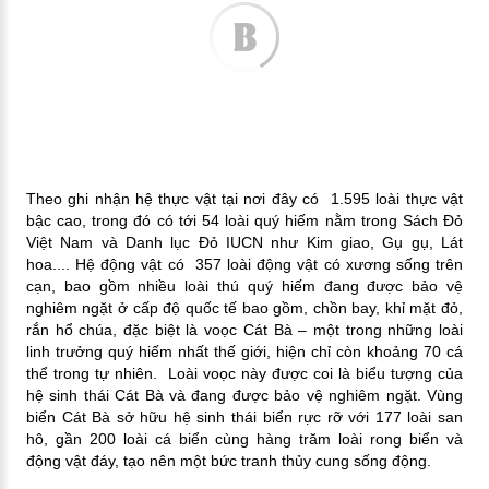
Theo ghi nhận hệ thực vật tại nơi đây có 1.595 loài thực vật
bậc cao, trong đó có tới 54 loài quý hiếm nằm trong Sách Đỏ
Việt Nam và Danh lục Đỏ IUCN như Kim giao, Gụ gụ, Lát
hoa.... Hệ động vật có 357 loài động vật có xương sống trên
cạn, bao gồm nhiều loài thú quý hiếm đang được bảo vệ
nghiêm ngặt ở cấp độ quốc tế bao gồm, chồn bay, khỉ mặt đỏ,
rắn hổ chúa, đặc biệt là voọc Cát Bà – một trong những loài
linh trưởng quý hiếm nhất thế giới, hiện chỉ còn khoảng 70 cá
thể trong tự nhiên. Loài voọc này được coi là biểu tượng của
hệ sinh thái Cát Bà và đang được bảo vệ nghiêm ngặt. Vùng
biển Cát Bà sở hữu hệ sinh thái biển rực rỡ với 177 loài san
hô, gần 200 loài cá biển cùng hàng trăm loài rong biển và
động vật đáy, tạo nên một bức tranh thủy cung sống động.