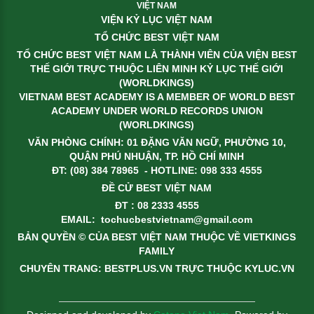
VIỆT NAM
VIỆN KỶ LỤC VIỆT NAM
TỔ CHỨC BEST VIỆT NAM
TỔ CHỨC BEST VIỆT NAM LÀ THÀNH VIÊN CỦA VIỆN BEST
THẾ GIỚI TRỰC THUỘC LIÊN MINH KỶ LỤC THẾ GIỚI
(WORLDKINGS)
VIETNAM BEST ACADEMY IS A MEMBER OF WORLD BEST
ACADEMY UNDER WORLD RECORDS UNION
(WORLDKINGS)
VĂN PHÒNG CHÍNH: 01 ĐẶNG VĂN NGỮ, PHƯỜNG 10,
QUẬN PHÚ NHUẬN, TP. HỒ CHÍ MINH
ĐT: (08) 384 78965 - HOTLINE: 098 333 4555
ĐỀ CỬ BEST VIỆT NAM
ĐT : 08 2333 4555
EMAIL:
tochucbestvietnam@gmail.com
BẢN QUYỀN © CỦA BEST VIỆT NAM THUỘC VỀ VIETKINGS
FAMILY
CHUYÊN TRANG: BESTPLUS.VN TRỰC THUỘC KYLUC.VN